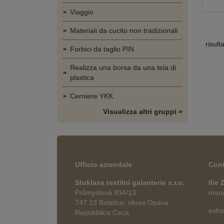
Viaggio
Materiali da cucito non tradizionali
risult
Forbici da taglio PIN
Realizza una borsa da una tela di
plastica
Cerniere YKK
Visualizza altri gruppi »
Ufficio aziendale
Cont
Stoklasa textilní galanterie s.r.o.
Ilie
Průmyslová 934/13
manag
747 23 Bolatice, okres Opava
esho
Repubblica Ceca