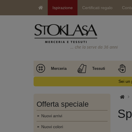
Ispirazione
Certificati regalo
Conta
… che la serve da 36 anni
Merceria
Tessuti
Sei un 
Offerta speciale
Spi
Nuovi arrivi
Nuovi colori