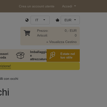
Crea un account utente
Accedi
IT
EUR
Prezzo:
0,- EUR
Articoli:
0
» Visualizza Cestino
Imballaggio
essori
Estate nel
e
moda
tuo stile
attrezzature
rizione!
illi con occhi
chi