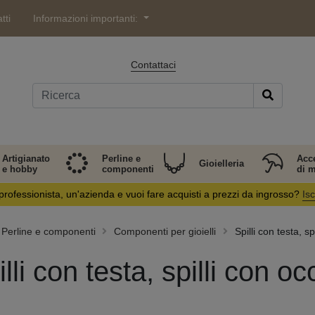
tti
Informazioni importanti:
Contattaci
Artigianato
Perline e
Acc
Gioielleria
e hobby
componenti
di 
professionista, un'azienda e vuoi fare acquisti a prezzi da ingrosso?
Isc
Perline e componenti
Componenti per gioielli
Spilli con testa, sp
lli con testa, spilli con oc