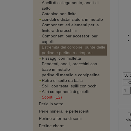
Anelli di collegamento, anelli di
salto
Catenine non finite
ciondoli e distanziatori, in metallo
Componenti ed elementi per la
finitura di orecchini
Componenti per accessori per
capelli
Estremità del cordone, punte delle
perline e perline a crimpare
Fissaggi con molletta
Pendenti, anelli, orecchini con
base in metallo
perline di metallo e copriperline
Retro di spille da balia
Spilli con testa, spilli con occhi
Altri componenti di gioielli
Sconti (12)
Perle in vetro
Perle minerali e perlescenti
T
Perline a forma di semi
pla
Perline charm