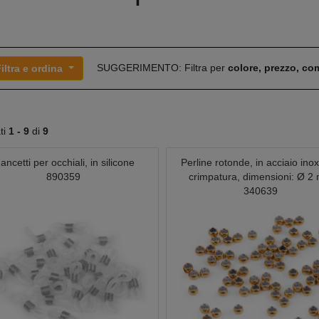
SUGGERIMENTO: Filtra per
colore, prezzo, c
iltra e ordina
ati
1 -
9
di
9
ancetti per occhiali, in silicone
Perline rotonde, in acciaio ino
890359
crimpatura, dimensioni: Ø 2
340639