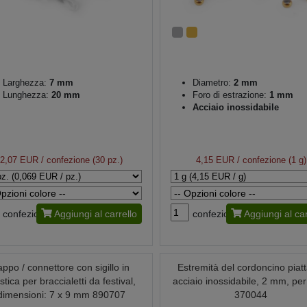
Larghezza:
7 mm
Diametro:
2 mm
Lunghezza:
20 mm
Foro di estrazione:
1 mm
Acciaio inossidabile
2,07 EUR
/ confezione (30 pz.)
4,15 EUR
/ confezione (1 g)
confezione
Aggiungi al carrello
confezione
Aggiungi al car
appo / connettore con sigillo in
Estremità del cordoncino piatt
stica per braccialetti da festival,
acciaio inossidabile, 2 mm, per
dimensioni: 7 x 9 mm 890707
370044