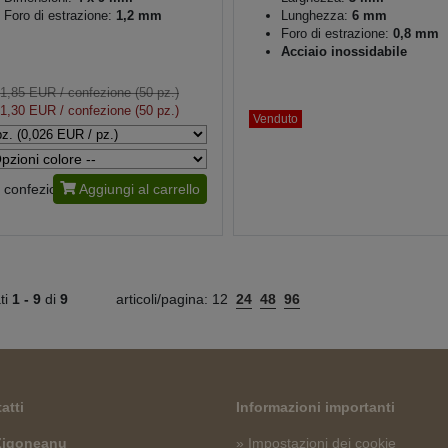
Foro di estrazione:
1,2 mm
Lunghezza:
6 mm
Foro di estrazione:
0,8 mm
Acciaio inossidabile
1,85 EUR
/ confezione (50 pz.)
1,30 EUR
/ confezione (50 pz.)
Venduto
confezione
Aggiungi al carrello
ati
1 -
9
di
9
articoli/pagina:
12
24
48
96
atti
Informazioni importanti
 Zigoneanu
» Impostazioni dei cookie