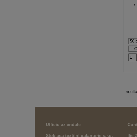
risult
Ufficio aziendale
Cont
Stoklasa textilní galanterie s.r.o.
Ilie