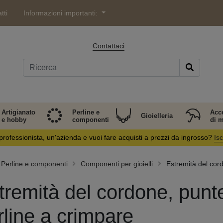
tti
Informazioni importanti:
Contattaci
Artigianato
Perline e
Acc
Gioielleria
e hobby
componenti
di 
professionista, un'azienda e vuoi fare acquisti a prezzi da ingrosso?
Isc
Perline e componenti
Componenti per gioielli
Estremità del cord
tremità del cordone, punte
rline a crimpare