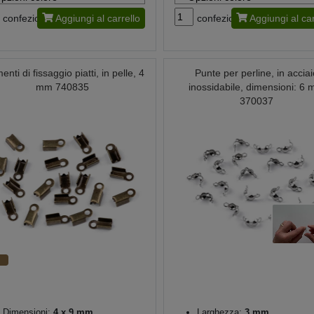
confezione
Aggiungi al carrello
confezione
Aggiungi al car
enti di fissaggio piatti, in pelle, 4
Punte per perline, in accia
mm 740835
inossidabile, dimensioni: 6
370037
Dimensioni:
4 x 9 mm
Larghezza:
3 mm