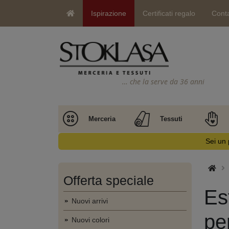
Ispirazione
Certificati regalo
Conta
… che la serve da 36 anni
Merceria
Tessuti
Sei un 
Offerta speciale
Es
Nuovi arrivi
pe
Nuovi colori