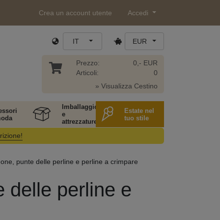
Crea un account utente
Accedi
IT
EUR
Prezzo:
0,- EUR
Articoli:
0
» Visualizza Cestino
Imballaggio
essori
Estate nel
e
moda
tuo stile
attrezzature
rizione!
one, punte delle perline e perline a crimpare
 delle perline e