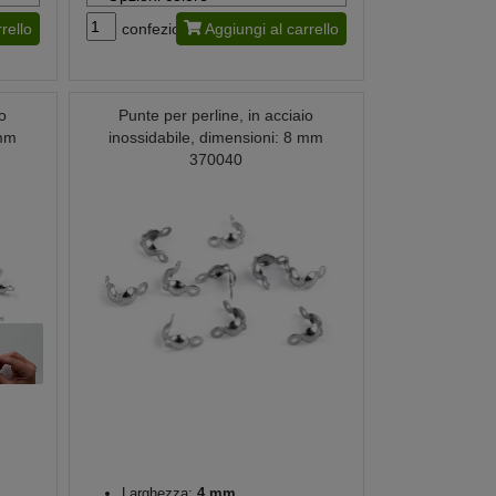
rello
confezione
Aggiungi al carrello
io
Punte per perline, in acciaio
 mm
inossidabile, dimensioni: 8 mm
370040
Larghezza:
4 mm