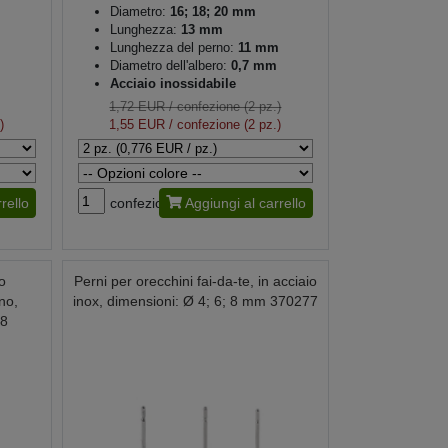
Diametro:
16; 18; 20 mm
Lunghezza:
13 mm
Lunghezza del perno:
11 mm
Diametro dell'albero:
0,7 mm
Acciaio inossidabile
1,72 EUR
/ confezione (2 pz.)
)
1,55 EUR
/ confezione (2 pz.)
rello
confezione
Aggiungi al carrello
io
Perni per orecchini fai-da-te, in acciaio
no,
inox, dimensioni: Ø 4; 6; 8 mm 370277
38