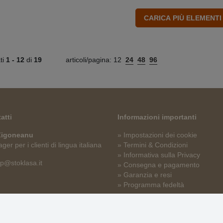
ati
1 -
12
di
19
articoli/pagina:
12
24
48
96
atti
Informazioni importanti
 Zigoneanu
» Impostazioni dei cookie
er per i clienti di lingua italiana
» Termini & Condizioni
» Informativa sulla Privacy
p@stoklasa.it
» Consegna e pagamento
» Garanzia e resi
» Programma fedeltà