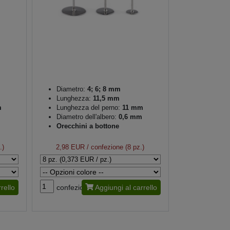
m
Diametro:
4; 6; 8 mm
Lunghezza:
11,5 mm
m
Lunghezza del perno:
11 mm
Diametro dell'albero:
0,6 mm
Orecchini a bottone
.)
2,98 EUR
/ confezione (8 pz.)
rello
confezione
Aggiungi al carrello