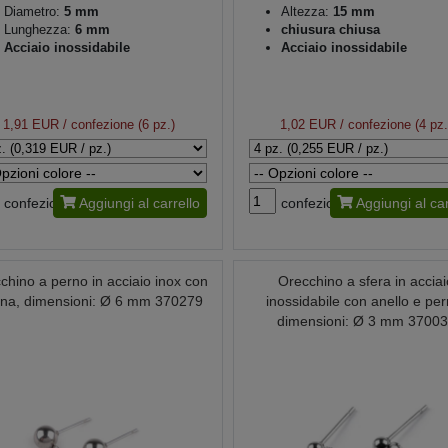
Diametro:
5 mm
Altezza:
15 mm
Lunghezza:
6 mm
chiusura chiusa
Acciaio inossidabile
Acciaio inossidabile
1,91 EUR
/ confezione (6 pz.)
1,02 EUR
/ confezione (4 pz.
confezione
Aggiungi al carrello
confezione
Aggiungi al car
chino a perno in acciaio inox con
Orecchino a sfera in accia
lina, dimensioni: Ø 6 mm 370279
inossidabile con anello e per
dimensioni: Ø 3 mm 3700