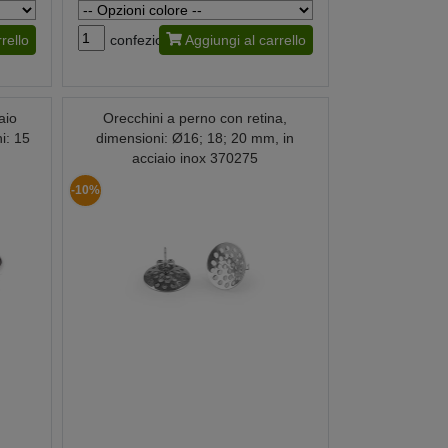
rello
confezione
Aggiungi al carrello
aio
Orecchini a perno con retina,
i: 15
dimensioni: Ø16; 18; 20 mm, in
acciaio inox 370275
-10%