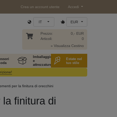
Crea un account utente
Accedi
IT
EUR
Prezzo:
0,- EUR
Articoli:
0
» Visualizza Cestino
Imballaggio
essori
Estate nel
e
moda
tuo stile
attrezzature
rizione!
enti per la finitura di orecchini
a finitura di