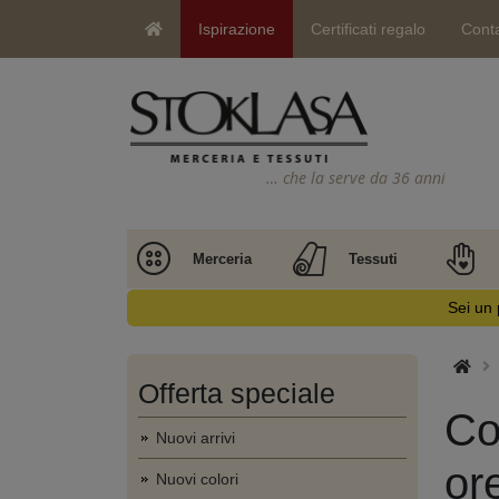
Ispirazione
Certificati regalo
Conta
… che la serve da 36 anni
Merceria
Tessuti
Sei un 
Offerta speciale
Co
Nuovi arrivi
or
Nuovi colori