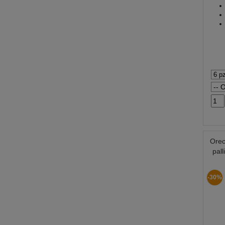
Orec
pal
-30%