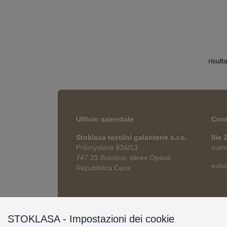
risult
Ufficio aziendale
Cont
Stoklasa textilní galanterie s.r.o.
Ilie
Průmyslová 934/13
manag
747 23 Bolatice, okres Opava
esho
Repubblica Ceca
STOKLASA - Impostazioni dei cookie