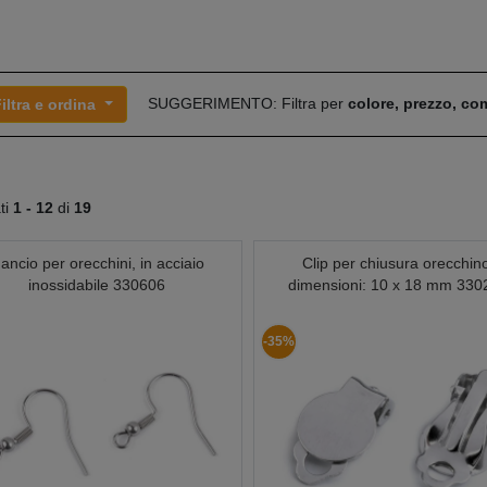
SUGGERIMENTO: Filtra per
colore, prezzo, c
iltra e ordina
ati
1 -
12
di
19
ancio per orecchini, in acciaio
Clip per chiusura orecchin
inossidabile 330606
dimensioni: 10 x 18 mm 330
-35%