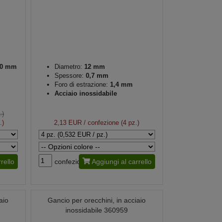
0 mm
Diametro:
12 mm
Spessore:
0,7 mm
Foro di estrazione:
1,4 mm
Acciaio inossidabile
.)
.)
2,13 EUR
/ confezione (4 pz.)
rello
confezione
Aggiungi al carrello
aio
Gancio per orecchini, in acciaio
inossidabile 360959