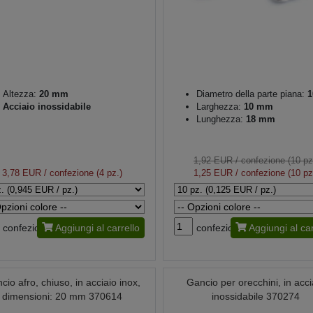
Altezza:
20 mm
Diametro della parte piana:
1
Acciaio inossidabile
Larghezza:
10 mm
Lunghezza:
18 mm
1,92 EUR
/ confezione (10 pz
3,78 EUR
/ confezione (4 pz.)
1,25 EUR
/ confezione (10 pz
confezione
Aggiungi al carrello
confezione
Aggiungi al car
cio afro, chiuso, in acciaio inox,
Gancio per orecchini, in acci
dimensioni: 20 mm 370614
inossidabile 370274