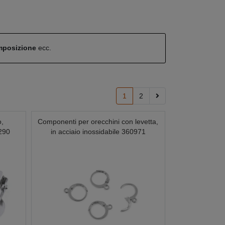
omposizione
ecc.
1
2
o,
Componenti per orecchini con levetta,
290
in acciaio inossidabile 360971