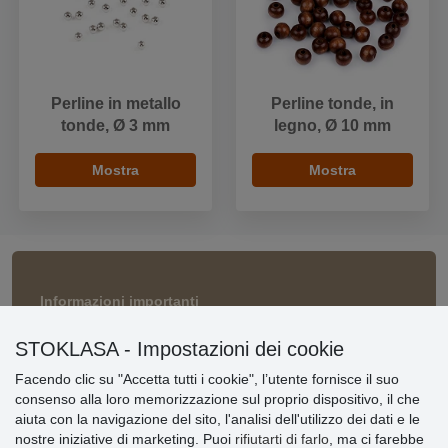
Perline in metallo
Perline tonde, in
tonde, Ø 3 mm
legno, Ø 10 mm
Mostra
Mostra
Informazioni importanti
» Impostazioni dei cookie
STOKLASA - Impostazioni dei cookie
» Termini & Condizioni
» Informativa sulla Privacy
Facendo clic su "Accetta tutti i cookie", l’utente fornisce il suo
» Consegna e pagamento
consenso alla loro memorizzazione sul proprio dispositivo, il che
» Garanzia e resi
aiuta con la navigazione del sito, l'analisi dell'utilizzo dei dati e le
» Programma fedeltà
nostre iniziative di marketing. Puoi
rifiutarti di farlo
, ma ci farebbe