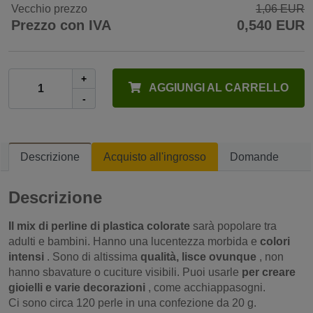
Vecchio prezzo
1,06 EUR
Prezzo con IVA
0,540 EUR
+
AGGIUNGI AL CARRELLO
-
Descrizione
Acquisto all'ingrosso
Domande
Descrizione
Il mix di perline di plastica colorate
sarà popolare tra
adulti e bambini. Hanno una lucentezza morbida e
colori
intensi
. Sono di altissima
qualità, lisce ovunque
, non
hanno sbavature o cuciture visibili. Puoi usarle
per creare
gioielli e varie decorazioni
, come acchiappasogni.
Ci sono circa 120 perle in una confezione da 20 g.