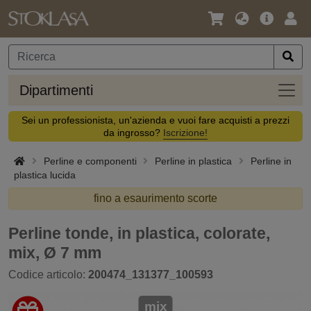
Lingua
Offerta
Acc
/
principa
Valuta
Dipar
Dipartimenti
Sei un professionista, un'azienda e vuoi fare acquisti a prezzi
da ingrosso?
Iscrizione!
Perline e componenti
Perline in plastica
Perline in
plastica lucida
fino a esaurimento scorte
Perline tonde, in plastica, colorate,
mix, Ø 7 mm
Codice articolo:
200474_131377_100593
mix