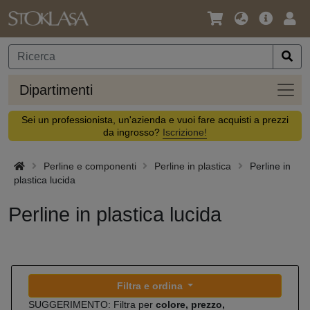
Lingua
Offerta
Acc
/
principa
Valuta
Dipar
Dipartimenti
Sei un professionista, un'azienda e vuoi fare acquisti a prezzi
da ingrosso?
Iscrizione!
Perline e componenti
Perline in plastica
Perline in
plastica lucida
Perline in plastica lucida
Filtra e ordina
SUGGERIMENTO: Filtra per
colore, prezzo,