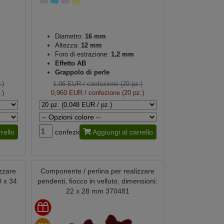
Diametro:
16 mm
Altezza:
12 mm
Foro di estrazione:
1,2 mm
Effetto AB
Grappolo di perle
.)
1,06 EUR
/ confezione (20 pz.)
.)
0,960 EUR
/ confezione (20 pz.)
rello
confezione
Aggiungi al carrello
zzare
Componente / perlina per realizzare
0 x 34
pendenti, fiocco in velluto, dimensioni:
22 x 28 mm 370481