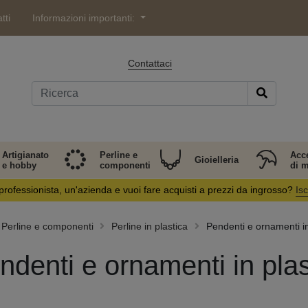
tti
Informazioni importanti:
Contattaci
Artigianato
Perline e
Acc
Gioielleria
e hobby
componenti
di 
professionista, un'azienda e vuoi fare acquisti a prezzi da ingrosso?
Isc
Perline e componenti
Perline in plastica
Pendenti e ornamenti in
ndenti e ornamenti in plas