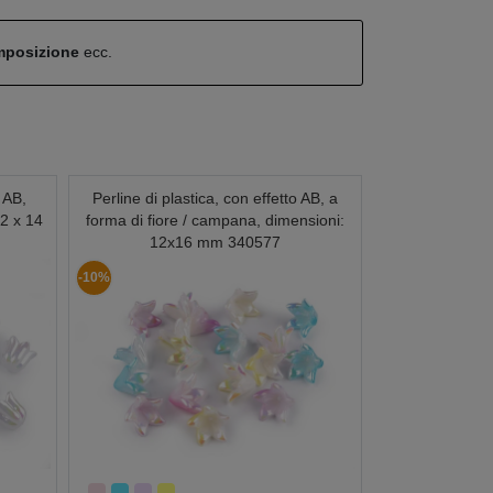
omposizione
ecc.
o AB,
Perline di plastica, con effetto AB, a
2 x 14
forma di fiore / campana, dimensioni:
12x16 mm 340577
-10%