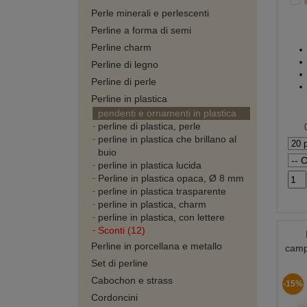
Perle minerali e perlescenti
Perline a forma di semi
Perline charm
Perline di legno
Perline di perle
Perline in plastica
pendenti e ornamenti in plastica
perline di plastica, perle
perline in plastica che brillano al
buio
perline in plastica lucida
Perline in plastica opaca, Ø 8 mm
perline in plastica trasparente
perline in plastica, charm
perline in plastica, con lettere
Sconti (12)
Perline in porcellana e metallo
camp
Set di perline
Cabochon e strass
-15%
Cordoncini