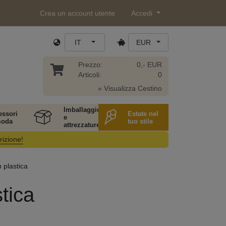
Crea un account utente
Accedi
IT
EUR
Prezzo:
0,- EUR
Articoli:
0
» Visualizza Cestino
Imballaggio
essori
Estate nel
e
moda
tuo stile
attrezzature
rizione!
 plastica
tica