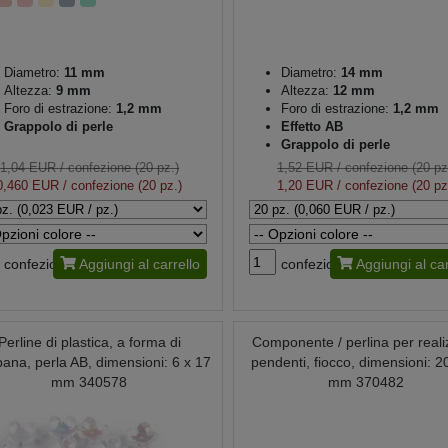
Diametro:
11 mm
Diametro:
14 mm
Altezza:
9 mm
Altezza:
12 mm
Foro di estrazione:
1,2 mm
Foro di estrazione:
1,2 mm
Grappolo di perle
Effetto AB
Grappolo di perle
1,04 EUR
/ confezione (20 pz.)
1,52 EUR
/ confezione (20 pz
0,460 EUR
/ confezione (20 pz.)
1,20 EUR
/ confezione (20 pz
confezione
Aggiungi al carrello
confezione
Aggiungi al car
Perline di plastica, a forma di
Componente / perlina per reali
ana, perla AB, dimensioni: 6 x 17
pendenti, fiocco, dimensioni: 2
mm 340578
mm 370482