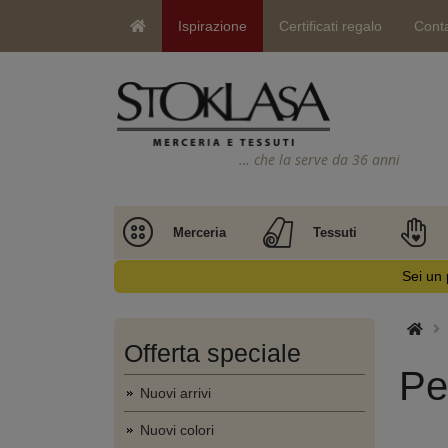
Ispirazione
Certificati regalo
Conta
… che la serve da 36 anni
Merceria
Tessuti
Sei un 
Offerta speciale
Pe
Nuovi arrivi
Nuovi colori