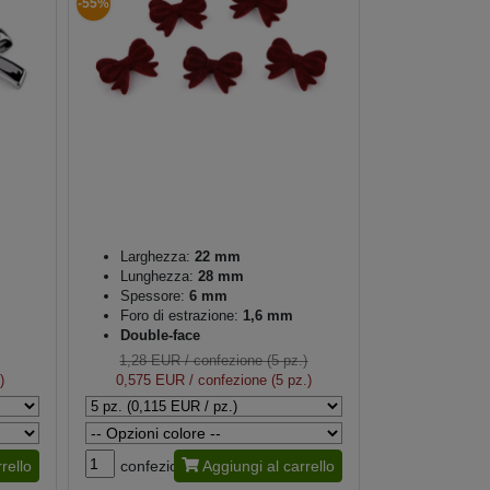
-55%
Larghezza:
22 mm
Lunghezza:
28 mm
Spessore:
6 mm
Foro di estrazione:
1,6 mm
Double-face
1,28 EUR
/ confezione (5 pz.)
)
0,575 EUR
/ confezione (5 pz.)
rello
confezione
Aggiungi al carrello