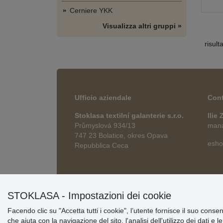
Cerniere YKK
Visualizza altri gruppi »
risult
Ufficio aziendale
Cont
Stoklasa textilní galanterie s.r.o.
Ilie
Průmyslová 934/13
manag
747 23 Bolatice, okres Opava
esho
Repubblica Ceca
STOKLASA - Impostazioni dei cookie
Facendo clic su "Accetta tutti i cookie", l’utente fornisce il suo conse
che aiuta con la navigazione del sito, l'analisi dell'utilizzo dei dati e 