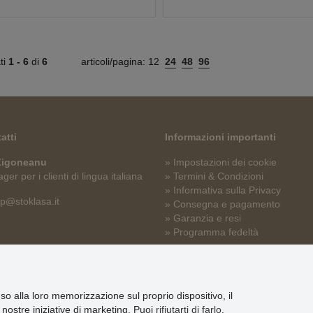
ati
1 -
6
di
6
articoli/pagina:
12
24
48
96
atti
Informazioni importanti
 Zigoneanu
» Impostazioni dei cookie
er per i clienti di lingua italiana
» Termini & Condizioni
» Informativa sulla Privacy
p@stoklasa.it
» Consegna e pagamento
» Garanzia e resi
» Programma fedeltà
nso alla loro memorizzazione sul proprio dispositivo, il
le nostre iniziative di marketing. Puoi
rifiutarti di farlo
,