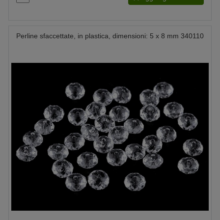
Perline sfaccettate, in plastica, dimensioni: 5 x 8 mm 340110