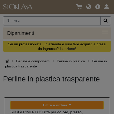
Lingua
Offerta
Acc
/
principa
Valuta
Dipar
Dipartimenti
Sei un professionista, un'azienda e vuoi fare acquisti a prezzi
da ingrosso?
Iscrizione!
Perline e componenti
Perline in plastica
Perline in
plastica trasparente
Perline in plastica trasparente
Filtra e ordina
SUGGERIMENTO: Filtra per
colore, prezzo,