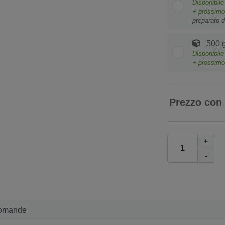
Disponibil
+ prossim
preparato d
500 
Disponibil
+ prossim
Prezzo con
+
-
omande