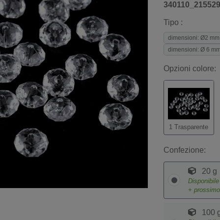
340110_21552
Tipo :
dimensioni: Ø2 mm,
dimensioni: Ø 6 mm,
Opzioni colore:
1 Trasparente
Confezione:
20 g
Disponibil
+ prossim
100 