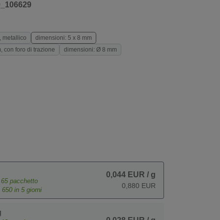
9_106629
 metallico
dimensioni: 5 x 8 mm
 con foro di trazione
dimensioni: Ø 8 mm
0,044 EUR
/ g
e
65
pacchetto
0,880 EUR
o
650
in 5 giorni
g