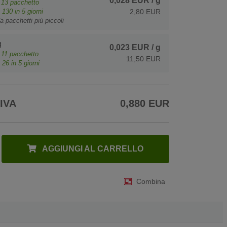
0,028 EUR
/ g
e
13
pacchetto
o
130
in 5 giorni
2,80 EUR
a pacchetti più piccoli
g
0,023 EUR
/ g
e
11
pacchetto
11,50 EUR
o
26
in 5 giorni
 IVA
0,880 EUR
AGGIUNGI AL CARRELLO
Combina