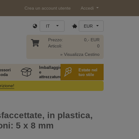
Crea un account utente
Accedi
IT
EUR
Prezzo:
0,- EUR
Articoli:
0
» Visualizza Cestino
Imballaggio
essori
Estate nel
e
moda
tuo stile
attrezzature
rizione!
faccettate, in plastica,
oni: 5 x 8 mm