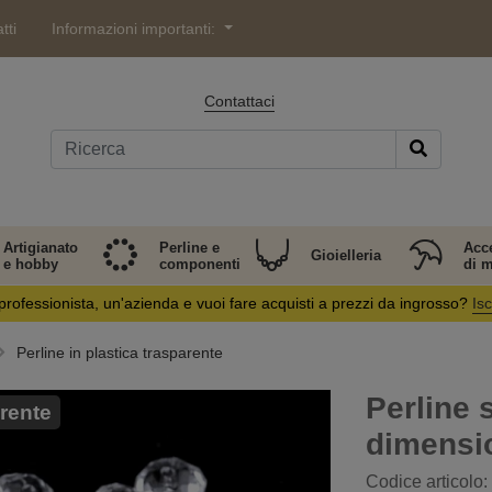
tti
Informazioni importanti:
Contattaci
Artigianato
Perline e
Acc
Gioielleria
e hobby
componenti
di 
professionista, un'azienda e vuoi fare acquisti a prezzi da ingrosso?
Isc
Perline in plastica trasparente
Perline s
rente
dimensi
Codice articolo: