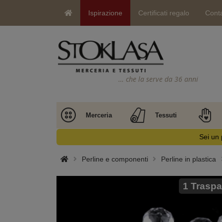
Ispirazione
Certificati regalo
Conta
… che la serve da 36 anni
Merceria
Tessuti
Sei un 
Perline e componenti
Perline in plastica
1 Traspa