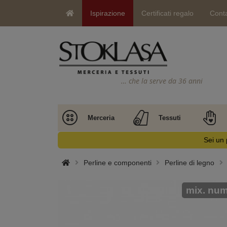
Ispirazione
Certificati regalo
Conta
… che la serve da 36 anni
Merceria
Tessuti
Sei un 
Perline e componenti
Perline di legno
mix. num