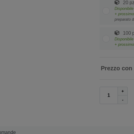
20 pz
Disponibil
+ prossim
preparato d
100 p
Disponibil
+ prossim
Prezzo con
+
-
omande