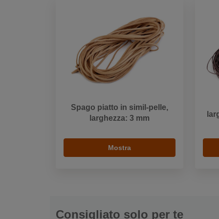
Spago piatto in simil-pelle,
lar
larghezza: 3 mm
Mostra
Consigliato solo per te