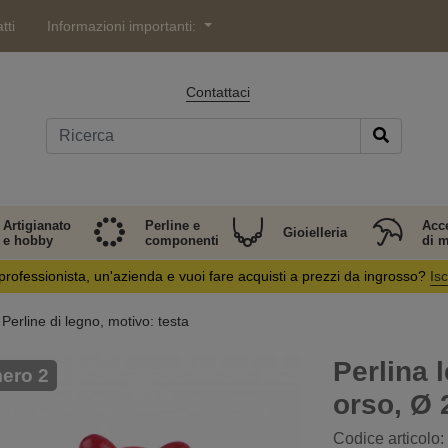
tti
Informazioni importanti:
Contattaci
Artigianato
Perline e
Acc
Gioielleria
e hobby
componenti
di 
professionista, un'azienda e vuoi fare acquisti a prezzi da ingrosso?
Isc
Perline di legno, motivo: testa
Perlina 
ero 2
orso, Ø
Codice articolo: