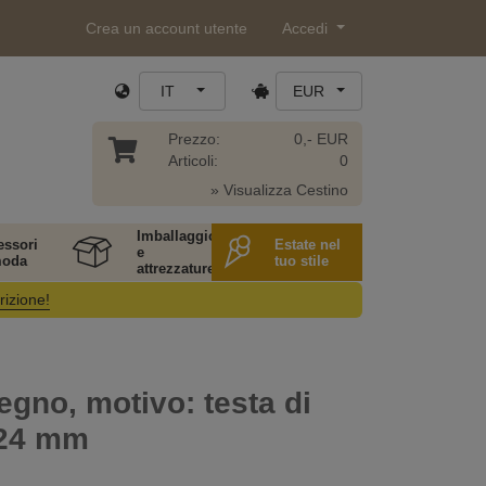
Crea un account utente
Accedi
IT
EUR
Prezzo:
0,- EUR
Articoli:
0
» Visualizza Cestino
Imballaggio
essori
Estate nel
e
moda
tuo stile
attrezzature
rizione!
legno, motivo: testa di
 24 mm