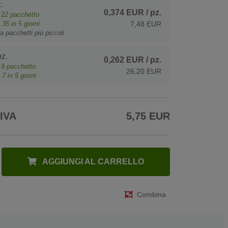
.
0,374 EUR
/ pz.
e
22
pacchetto
o
35
in 5 giorni
7,48 EUR
a pacchetti più piccoli
z.
0,262 EUR
/ pz.
e
9
pacchetto
26,20 EUR
o
7
in 5 giorni
 IVA
5,75 EUR
AGGIUNGI AL CARRELLO
Combina