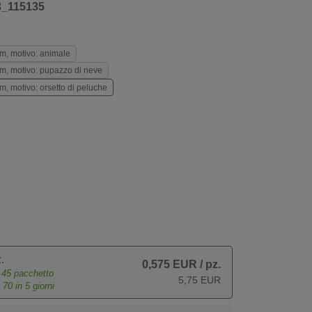
3_115135
m, motivo: animale
m, motivo: pupazzo di neve
, motivo: orsetto di peluche
.
0,575 EUR
/ pz.
e
45
pacchetto
5,75 EUR
o
70
in 5 giorni