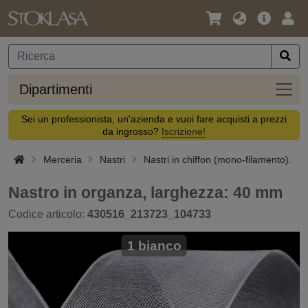
Lingua
Offerta
Acc
/
principa
Valuta
Dipar
Dipartimenti
Sei un professionista, un'azienda e vuoi fare acquisti a prezzi
da ingrosso?
Iscrizione!
Merceria
Nastri
Nastri in chiffon (mono-filamento).
Nastro in organza, larghezza: 40 mm
Codice articolo:
430516_213723_104733
1 bianco