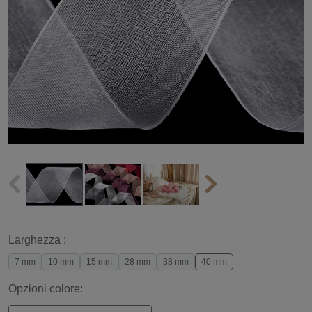
Larghezza :
7 mm
10 mm
15 mm
28 mm
38 mm
40 mm
Opzioni colore: