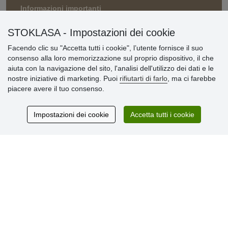
Informazioni importanti
» Impostazioni dei cookie
STOKLASA - Impostazioni dei cookie
» Termini & Condizioni
» Informativa sulla Privacy
Facendo clic su "Accetta tutti i cookie", l’utente fornisce il suo
» Consegna e pagamento
consenso alla loro memorizzazione sul proprio dispositivo, il che
» Garanzia e resi
aiuta con la navigazione del sito, l'analisi dell'utilizzo dei dati e le
» Programma fedeltà
nostre iniziative di marketing. Puoi
rifiutarti di farlo
, ma ci farebbe
piacere avere il tuo consenso.
Recensioni
Impostazioni dei cookie
Accetta tutti i cookie
dei clienti