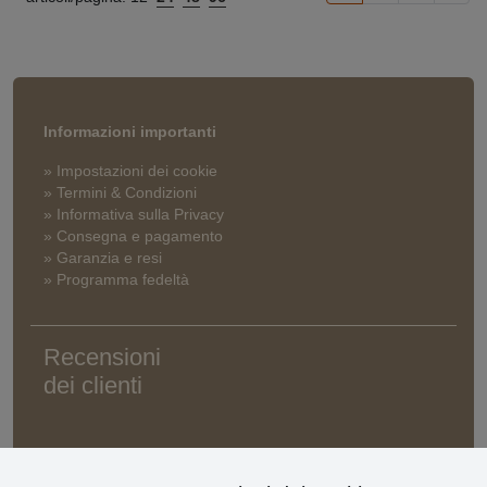
Informazioni importanti
» Impostazioni dei cookie
» Termini & Condizioni
» Informativa sulla Privacy
» Consegna e pagamento
» Garanzia e resi
» Programma fedeltà
Recensioni
dei clienti