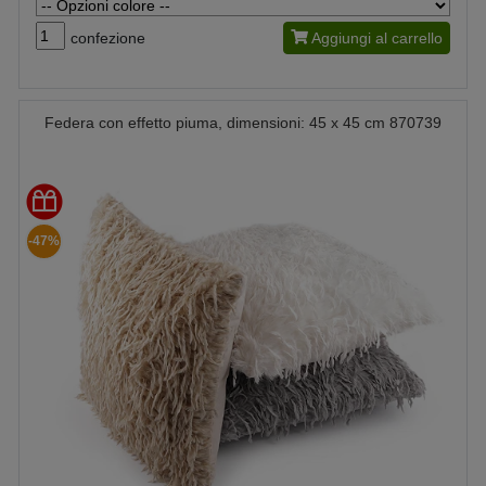
confezione
Aggiungi al carrello
Federa con effetto piuma, dimensioni: 45 x 45 cm 870739
-47%