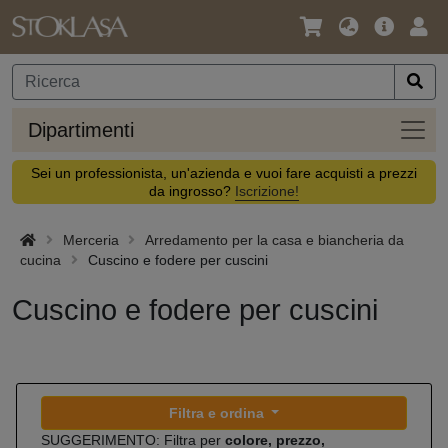
Lingua
Offerta
Acc
/
principa
Valuta
Dipar
Dipartimenti
Sei un professionista, un'azienda e vuoi fare acquisti a prezzi
da ingrosso?
Iscrizione!
Merceria
Arredamento per la casa e biancheria da
cucina
Cuscino e fodere per cuscini
Cuscino e fodere per cuscini
Filtra e ordina
SUGGERIMENTO: Filtra per
colore, prezzo,