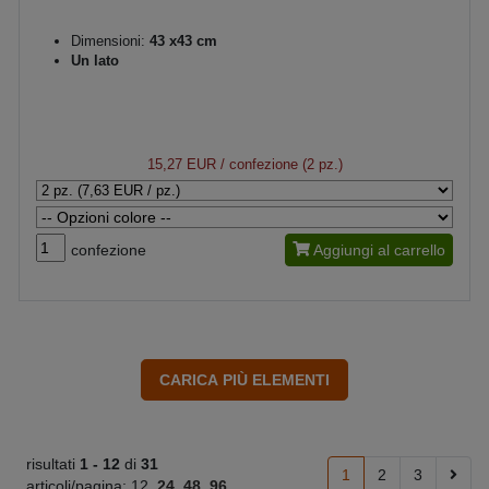
Dimensioni:
43 x43 cm
Un lato
15,27 EUR
/ confezione (2 pz.)
confezione
Aggiungi al carrello
risultati
1 -
12
di
31
1
2
3
articoli/pagina:
12
24
48
96