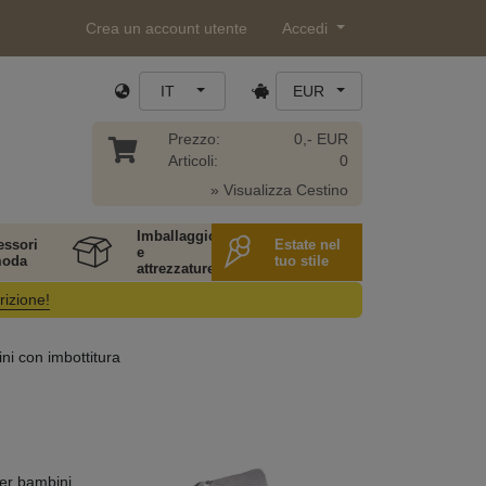
Crea un account utente
Accedi
IT
EUR
Prezzo:
0,- EUR
Articoli:
0
» Visualizza Cestino
Imballaggio
essori
Estate nel
e
moda
tuo stile
attrezzature
rizione!
ni con imbottitura
per bambini.