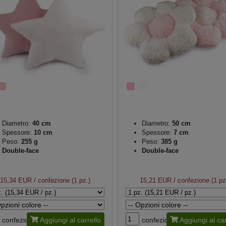
Diametro:
40 cm
Diametro:
50 cm
Spessore:
10 cm
Spessore:
7 cm
Peso:
255 g
Peso:
385 g
Double-face
Double-face
15,34 EUR
/ confezione (1 pz.)
15,21 EUR
/ confezione (1 pz
confezione
Aggiungi al carrello
confezione
Aggiungi al car