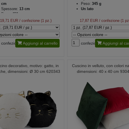
cm
Peso:
345 g
Spessore:
13 cm
Un lato
Peso:
450 g
Double-face
19,71 EUR
/ confezione (1 pz.)
17,87 EUR
/ confezione (1 pz
confezione
Aggiungi al carrello
confezione
Aggiungi al car
ino decorativo, motivo: gatto, in
Cuscino in velluto, con colori nat
che, dimensioni: Ø 30 cm 620343
dimensioni: 40 x 40 cm 930