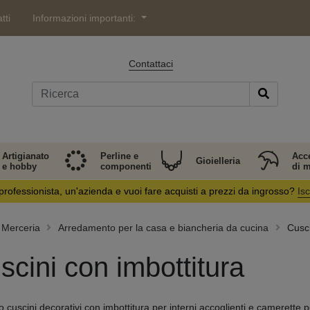
tti
Informazioni importanti:
Contattaci
Artigianato
Perline e
Acc
Gioielleria
e hobby
componenti
di 
professionista, un'azienda e vuoi fare acquisti a prezzi da ingrosso?
Isc
Merceria
Arredamento per la casa e biancheria da cucina
Cusci
scini con imbottitura
o cuscini decorativi con imbottitura per interni accoglienti e camerette 