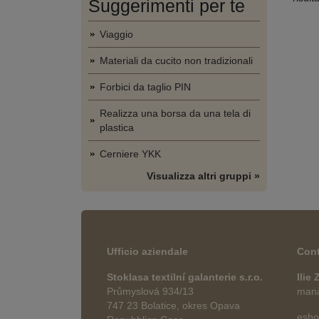
Suggerimenti per te
Viaggio
Materiali da cucito non tradizionali
Forbici da taglio PIN
Realizza una borsa da una tela di
plastica
Cerniere YKK
Visualizza altri gruppi »
Ufficio aziendale
Cont
Stoklasa textilní galanterie s.r.o.
Ilie
Průmyslová 934/13
manag
747 23 Bolatice, okres Opava
esho