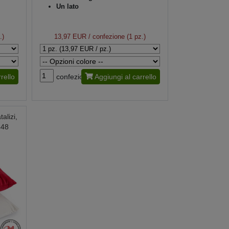
Un lato
.)
13,97 EUR
/ confezione (1 pz.)
rello
confezione
Aggiungi al carrello
alizi,
448