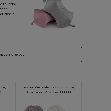
e i cuscini
non ti
per cuscini
omposizione
ecc.
ore,
Cuscino decorativo - nodo bouclé,
31
dimensioni: Ø 20 cm 930933