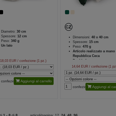
Diametro:
30 cm
Spessore:
12 cm
Dimensioni:
40 x 40 cm
Peso:
340 g
Spessore:
15 cm
Un lato
Peso:
470 g
Articolo realizzato a mano 
Repubblica Ceca
Double-face
18,03 EUR
/ confezione (1 pz.)
14,64 EUR
/ confezione (1 pz
confezione
Aggiungi al carrello
confezione
Aggiungi al car
ati
1 -
8
di
8
articoli/pagina:
12
24
48
96