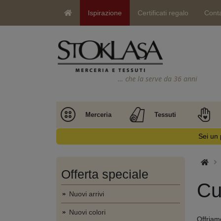
Ispirazione
Certificati regalo
Conta
… che la serve da 36 anni
Merceria
Tessuti
Sei un 
Offerta speciale
Cu
Nuovi arrivi
Nuovi colori
Offriam