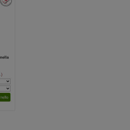
nella
.)
rello