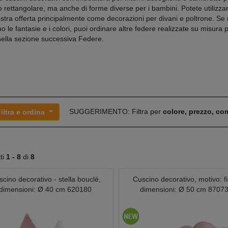
o rettangolare, ma anche di forme diverse per i bambini. Potete utilizzar
ostra offerta principalmente come decorazioni per divani e poltrone. Se 
o le fantasie e i colori, puoi ordinare altre federe realizzate su misura 
 nella sezione successiva Federe.
SUGGERIMENTO: Filtra per
colore, prezzo, c
iltra e ordina
ati
1 -
8
di
8
cino decorativo - stella bouclé,
Cuscino decorativo, motivo: fi
dimensioni: Ø 40 cm 620180
dimensioni: Ø 50 cm 8707