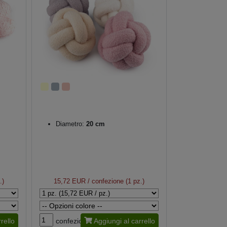
Diametro:
20 cm
.)
15,72 EUR
/ confezione (1 pz.)
rello
confezione
Aggiungi al carrello