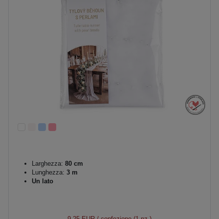
Larghezza:
80 cm
Lunghezza:
3 m
Un lato
9,25 EUR
/ confezione (1 pz.)