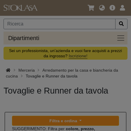
Lingua
Offerta
Acc
/
principa
Valuta
Dipar
Dipartimenti
Sei un professionista, un'azienda e vuoi fare acquisti a prezzi
da ingrosso?
Iscrizione!
Merceria
Arredamento per la casa e biancheria da
cucina
Tovaglie e Runner da tavola
Tovaglie e Runner da tavola
Filtra e ordina
SUGGERIMENTO: Filtra per
colore, prezzo,