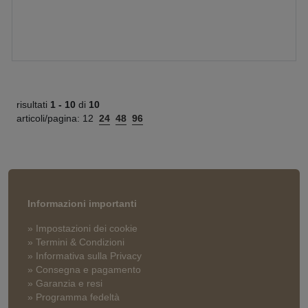
risultati
1 -
10
di
10
articoli/pagina:
12
24
48
96
Informazioni importanti
» Impostazioni dei cookie
» Termini & Condizioni
» Informativa sulla Privacy
» Consegna e pagamento
» Garanzia e resi
» Programma fedeltà