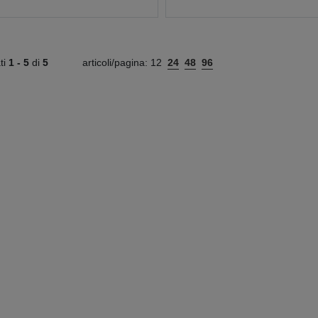
ati
1 -
5
di
5
articoli/pagina:
12
24
48
96