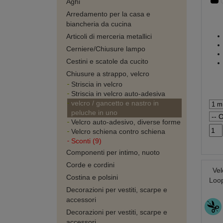
Aghi
Arredamento per la casa e
biancheria da cucina
Articoli di merceria metallici
Cerniere/Chiusure lampo
Cestini e scatole da cucito
Chiusure a strappo, velcro
Striscia in velcro
Striscia in velcro auto-adesiva
velcro / gancetto e nastro in
peluche in uno
Velcro auto-adesivo, diverse forme
Velcro schiena contro schiena
Sconti (9)
Componenti per intimo, nuoto
Corde e cordini
Vel
Costina e polsini
Loop
Decorazioni per vestiti, scarpe e
accessori
Decorazioni per vestiti, scarpe e
accessori