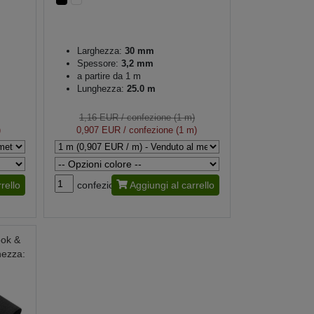
Larghezza:
30 mm
Spessore:
3,2 mm
a partire da 1 m
Lunghezza:
25.0 m
1,16 EUR
/ confezione (1 m)
)
0,907 EUR
/ confezione (1 m)
rello
confezione
Aggiungi al carrello
ook &
hezza: