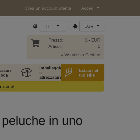
Crea un account utente
Accedi
IT
EUR
Prezzo:
0,- EUR
Articoli:
0
» Visualizza Cestino
Imballaggio
essori
Estate nel
e
moda
tuo stile
attrezzature
rizione!
n peluche in uno