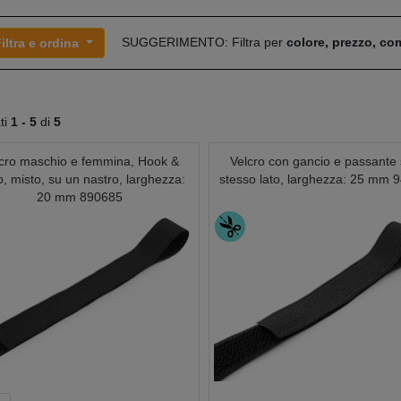
SUGGERIMENTO: Filtra per
colore, prezzo, c
iltra e ordina
ati
1 -
5
di
5
cro maschio e femmina, Hook &
Velcro con gancio e passante 
, misto, su un nastro, larghezza:
stesso lato, larghezza: 25 mm 
20 mm 890685