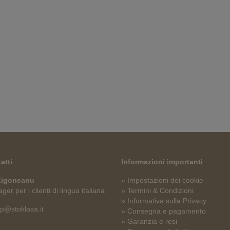
atti
Informazioni importanti
 Zigoneanu
» Impostazioni dei cookie
er per i clienti di lingua italiana
» Termini & Condizioni
» Informativa sulla Privacy
p@stoklasa.it
» Consegna e pagamento
» Garanzia e resi