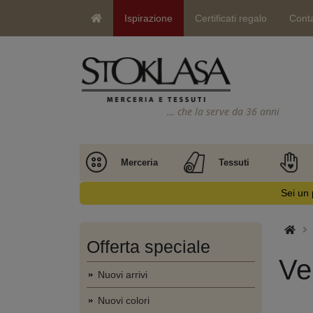
Ispirazione
Certificati regalo
Conta
… che la serve da 36 anni
Merceria
Tessuti
Sei un 
Offerta speciale
Ve
Nuovi arrivi
Nuovi colori