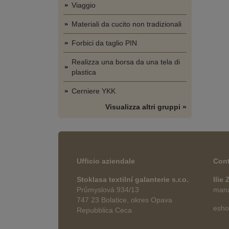
Viaggio
Materiali da cucito non tradizionali
Forbici da taglio PIN
Realizza una borsa da una tela di
plastica
Cerniere YKK
Visualizza altri gruppi »
Ufficio aziendale
Cont
Stoklasa textilní galanterie s.r.o.
Ilie
Průmyslová 934/13
manag
747 23 Bolatice, okres Opava
esho
Repubblica Ceca