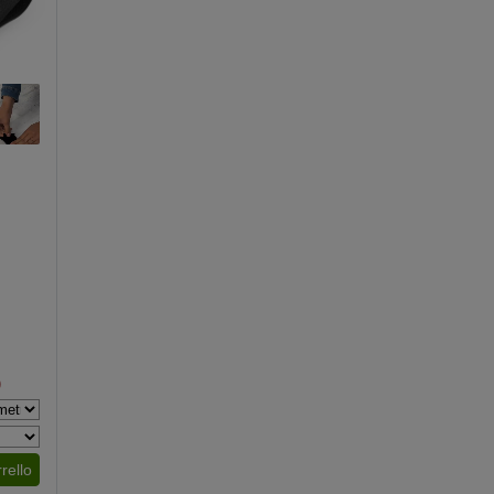
)
rello