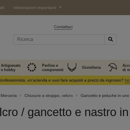
tti
Informazioni importanti:
Contattaci
Artigianato
Perline e
Acc
Gioielleria
e hobby
componenti
di 
professionista, un'azienda e vuoi fare acquisti a prezzi da ingrosso?
Isc
Merceria
Chiusure a strappo, velcro
Gancetto e peluche in uno
lcro / gancetto e nastro i