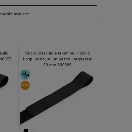
omposizione
ecc.
sullo
Velcro maschio e femmina, Hook &
940357
Loop, misto, su un nastro, larghezza:
30 mm 890686
-22%