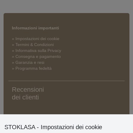
Informazioni importanti
» Impostazioni dei cookie
» Termini & Condizioni
» Informativa sulla Privacy
» Consegna e pagamento
» Garanzia e resi
» Programma fedeltà
Recensioni
dei clienti
STOKLASA - Impostazioni dei cookie