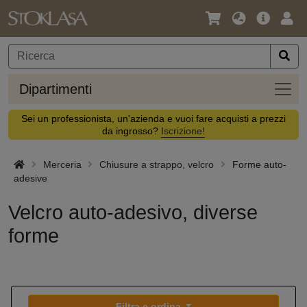
Lingua
Offerta
Acc
/
principa
Valuta
Dipar
Dipartimenti
Sei un professionista, un'azienda e vuoi fare acquisti a prezzi
da ingrosso?
Iscrizione!
Merceria
Chiusure a strappo, velcro
Forme auto-
adesive
Velcro auto-adesivo, diverse
forme
Filtra e ordina