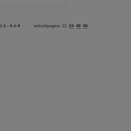
ati
1 -
4
di
4
articoli/pagina:
12
24
48
96