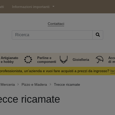
tti
Informazioni importanti:
Contattaci
Artigianato
Perline e
Acc
Gioielleria
e hobby
componenti
di 
professionista, un'azienda e vuoi fare acquisti a prezzi da ingrosso?
Isc
Merceria
Pizzo e Madera
Trecce ricamate
ecce ricamate