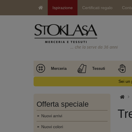
Ispirazione
Certificati regalo
Conta
… che la serve da 36 anni
Merceria
Tessuti
Sei un 
Offerta speciale
Tr
Nuovi arrivi
Nuovi colori