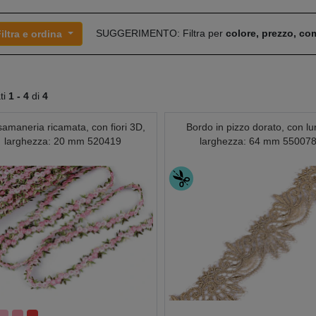
SUGGERIMENTO: Filtra per
colore, prezzo, c
iltra e ordina
ati
1 -
4
di
4
amaneria ricamata, con fiori 3D,
Bordo in pizzo dorato, con lu
larghezza: 20 mm 520419
larghezza: 64 mm 55007