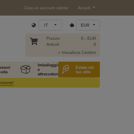
Crea un account utente
Accedi
IT
EUR
Prezzo:
0,- EUR
Articoli:
0
» Visualizza Cestino
Imballaggio
essori
Estate nel
e
moda
tuo stile
attrezzature
rizione!