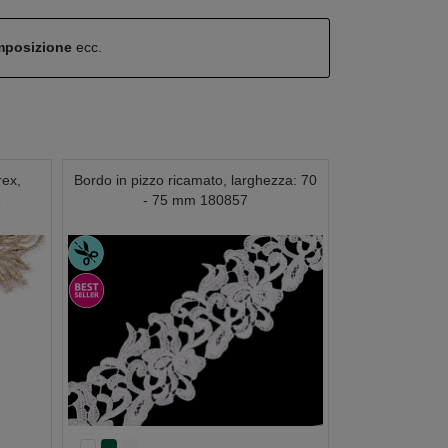
omposizione
ecc.
rex,
Bordo in pizzo ricamato, larghezza: 70
8
- 75 mm 180857