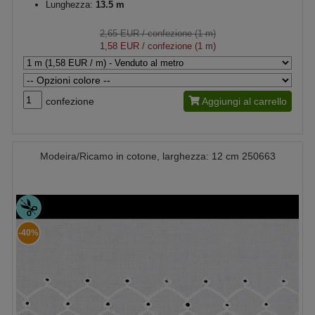
Lunghezza:
13.5 m
2,65 EUR
/ confezione (1 m)
1,58 EUR
/ confezione (1 m)
confezione
Aggiungi al carrello
Modeira/Ricamo in cotone, larghezza: 12 cm 250663
-40%