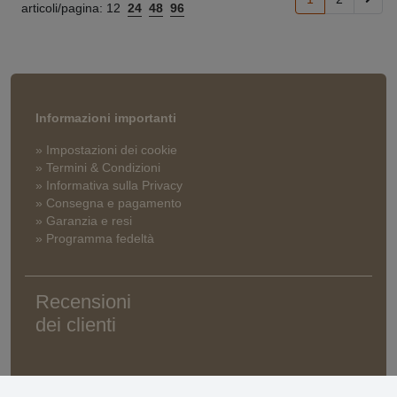
articoli/pagina:
12
24
48
96
Informazioni importanti
» Impostazioni dei cookie
» Termini & Condizioni
» Informativa sulla Privacy
» Consegna e pagamento
» Garanzia e resi
» Programma fedeltà
Recensioni
dei clienti