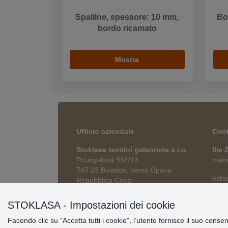
Spalline, spessore: 10 mm,
Bor
bordo ricamato
Mostra
Ufficio aziendale
Cont
Stoklasa textilní galanterie s.r.o.
Ilie
Průmyslová 934/13
manag
747 23 Bolatice, okres Opava
esho
Repubblica Ceca
STOKLASA - Impostazioni dei cookie
Facendo clic su "Accetta tutti i cookie", l’utente fornisce il suo conse