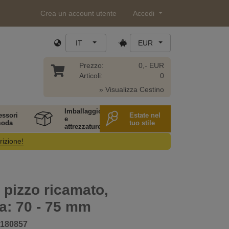
Crea un account utente
Accedi
IT
EUR
Prezzo:
0,- EUR
Articoli:
0
» Visualizza Cestino
Imballaggio
essori
Estate nel
e
moda
tuo stile
attrezzature
rizione!
 pizzo ricamato,
a: 70 - 75 mm
180857