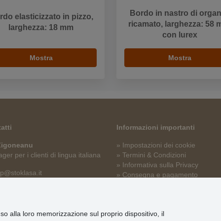
Bordo in nastro di orga
do elasticizzato in pizzo,
ricamato, larghezza: 58 
larghezza: 18 mm
con lurex
Mostra
Mostra
atti
Informazioni importanti
 Zigoneanu
» Impostazioni dei cookie
er per i clienti di lingua italiana
» Termini & Condizioni
» Informativa sulla Privacy
p@stoklasa.it
» Consegna e pagamento
» Garanzia e resi
» Programma fedeltà
nso alla loro memorizzazione sul proprio dispositivo, il