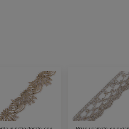
rdo in pizzo dorato, con
Pizzo ricamato, su organ