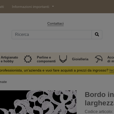
tti
Informazioni importanti:
Contattaci
Artigianato
Perline e
Acc
Gioielleria
e hobby
componenti
di 
professionista, un'azienda e vuoi fare acquisti a prezzi da ingrosso?
Isc
mate
Bordo in
larghezz
Codice articolo: