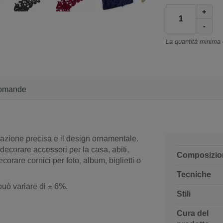
+
-
La quantità minima
omande
razione precisa e il design ornamentale.
decorare accessori per la casa, abiti,
Composizio
orare cornici per foto, album, biglietti o
Tecniche
 può variare di ± 6%.
Stili
Cura del