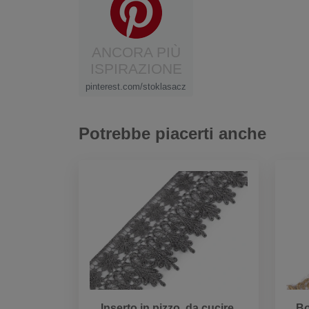
ANCORA PIÙ
ISPIRAZIONE
pinterest.com/stoklasacz
Potrebbe piacerti anche
Inserto in pizzo, da cucire,
Bo