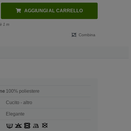
AGGIUNGI AL CARRELLO
 è 1 m
Combina
ne
100% poliestere
Cucito - altro
Elegante