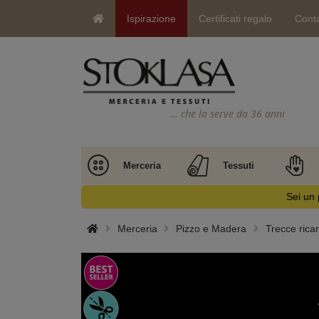
Ispirazione
Certificati regalo
Conta
… che la serve da 36 anni
Merceria
Tessuti
Sei un 
Merceria
Pizzo e Madera
Trecce rica