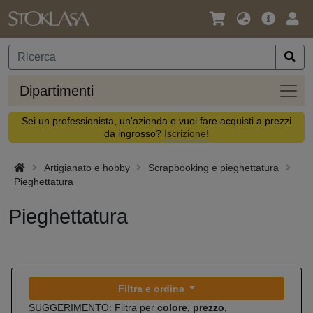
Lingua
Offerta
Acc
/
principa
Valuta
Dipar
Dipartimenti
Sei un professionista, un'azienda e vuoi fare acquisti a prezzi
da ingrosso?
Iscrizione!
Artigianato e hobby
Scrapbooking e pieghettatura
Pieghettatura
Pieghettatura
Filtra e ordina
SUGGERIMENTO: Filtra per
colore, prezzo,