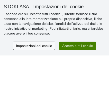
» Impostazioni dei cookie
STOKLASA - Impostazioni dei cookie
» Termini & Condizioni
» Informativa sulla Privacy
Facendo clic su "Accetta tutti i cookie", l’utente fornisce il suo
» Consegna e pagamento
consenso alla loro memorizzazione sul proprio dispositivo, il che
» Garanzia e resi
aiuta con la navigazione del sito, l'analisi dell'utilizzo dei dati e le
» Programma fedeltà
nostre iniziative di marketing. Puoi
rifiutarti di farlo
, ma ci farebbe
piacere avere il tuo consenso.
Recensioni
Impostazioni dei cookie
Accetta tutti i cookie
dei clienti