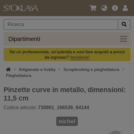
Lingua
Offerta
Acc
/
principa
Valuta
Dipar
Dipartimenti
Sei un professionista, un'azienda e vuoi fare acquisti a prezzi
da ingrosso?
Iscrizione!
Artigianato e hobby
Scrapbooking e pieghettatura
Pieghettatura
Pinzette curve in metallo, dimensioni:
11,5 cm
Codice articolo:
730901_166536_64144
nichel