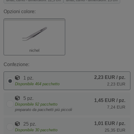
dritto, curvo - dimensioni: 12,5 cm
dritto, curvo - dimensioni: 15 cm
Opzioni colore:
nichel
Confezione:
2,23 EUR
/ pz.
1 pz.
Disponibile
464
pacchetto
2,23 EUR
5 pz.
1,45 EUR
/ pz.
Disponibile
92
pacchetto
7,24 EUR
preparato da pacchetti più piccoli
1,01 EUR
/ pz.
25 pz.
Disponibile
30
pacchetto
25,35 EUR