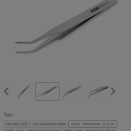
Tipo :
con luce LED
con una punta sottile
curvo - dimensioni: 11,5 cm