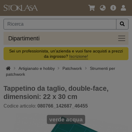
Lingua
Offerta
Acc
/
principa
Valuta
Dipar
Dipartimenti
Sei un professionista, un'azienda e vuoi fare acquisti a prezzi
da ingrosso?
Iscrizione!
Artigianato e hobby
Patchwork
Strumenti per
patchwork
Tappetino da taglio, double-face,
dimensioni: 22 x 30 cm
Codice articolo:
080766_142687_46455
verde acqua