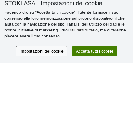
STOKLASA - Impostazioni dei cookie
» Termini & Condizioni
» Informativa sulla Privacy
Facendo clic su "Accetta tutti i cookie", l’utente fornisce il suo
» Consegna e pagamento
consenso alla loro memorizzazione sul proprio dispositivo, il che
» Garanzia e resi
aiuta con la navigazione del sito, l'analisi dell'utilizzo dei dati e le
» Programma fedeltà
nostre iniziative di marketing. Puoi
rifiutarti di farlo
, ma ci farebbe
piacere avere il tuo consenso.
Recensioni
Impostazioni dei cookie
Accetta tutti i cookie
dei clienti