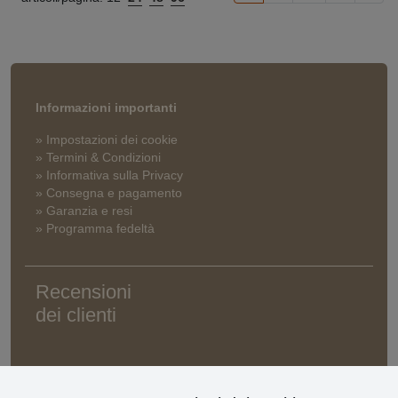
Informazioni importanti
» Impostazioni dei cookie
» Termini & Condizioni
» Informativa sulla Privacy
» Consegna e pagamento
» Garanzia e resi
» Programma fedeltà
Recensioni
dei clienti