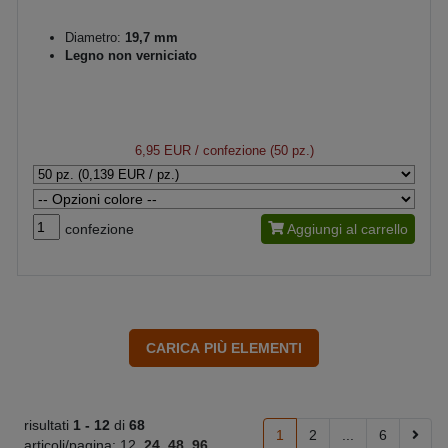
Diametro:
19,7 mm
Legno non verniciato
6,95 EUR
/ confezione (50 pz.)
confezione
Aggiungi al carrello
risultati
1 -
12
di
68
1
2
...
6
articoli/pagina:
12
24
48
96