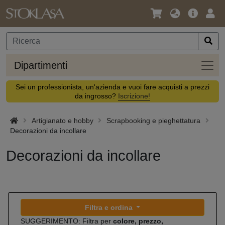
Lingua
Offerta
Acc
/
principa
Valuta
Dipar
Dipartimenti
Sei un professionista, un'azienda e vuoi fare acquisti a prezzi
da ingrosso?
Iscrizione!
Artigianato e hobby
Scrapbooking e pieghettatura
Decorazioni da incollare
Decorazioni da incollare
Filtra e ordina
SUGGERIMENTO: Filtra per
colore, prezzo,