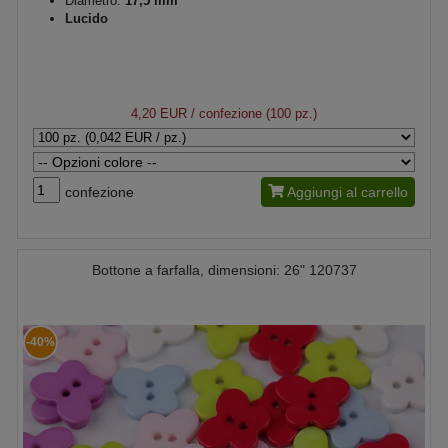
Diametro:
17,5 mm
Lucido
4,20 EUR
/ confezione (100 pz.)
confezione
Aggiungi al carrello
Bottone a farfalla, dimensioni: 26" 120737
-40%