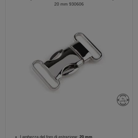
20 mm 930606
Larghezza del foro di estrazione:
20 mm