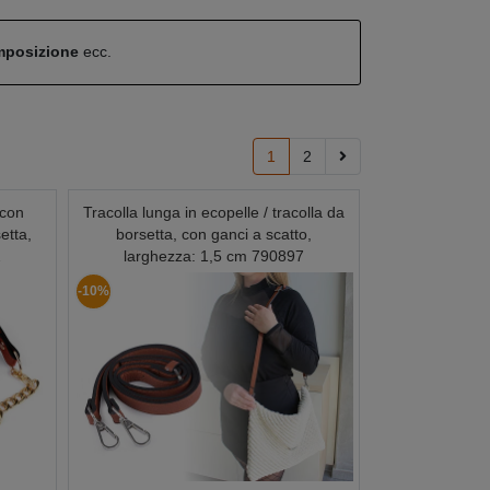
omposizione
ecc.
1
2
 con
Tracolla lunga in ecopelle / tracolla da
etta,
borsetta, con ganci a scatto,
2
larghezza: 1,5 cm 790897
-10%