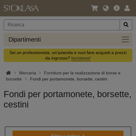
Lingua
Offerta
Acc
/
principa
Valuta
Dipar
Dipartimenti
Sei un professionista, un'azienda e vuoi fare acquisti a prezzi
da ingrosso?
Iscrizione!
Merceria
Forniture per la realizzazione di borse e
borsette
Fondi per portamonete, borsette, cestini
Fondi per portamonete, borsette,
cestini
Filtra e ordina