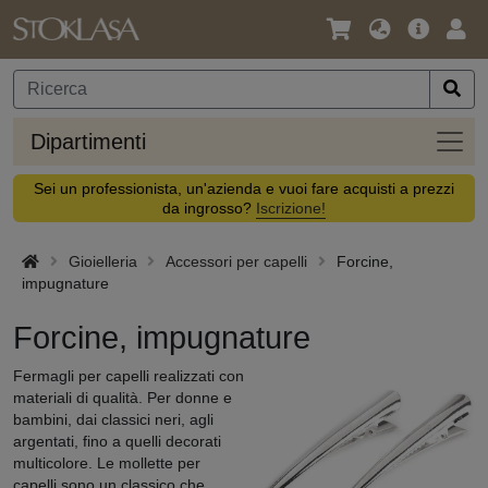
Lingua
Offerta
Acc
/
principa
Valuta
Dipar
Dipartimenti
Sei un professionista, un'azienda e vuoi fare acquisti a prezzi
da ingrosso?
Iscrizione!
Gioielleria
Accessori per capelli
Forcine,
impugnature
Forcine, impugnature
Fermagli per capelli realizzati con
materiali di qualità. Per donne e
bambini, dai classici neri, agli
argentati, fino a quelli decorati
multicolore. Le mollette per
capelli sono un classico che