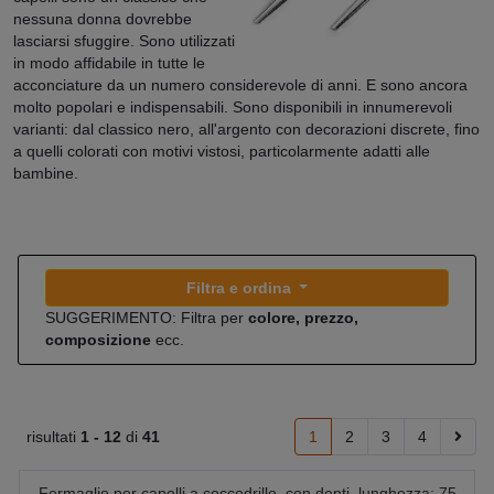
nessuna donna dovrebbe
lasciarsi sfuggire. Sono utilizzati
in modo affidabile in tutte le
acconciature da un numero considerevole di anni. E sono ancora
molto popolari e indispensabili. Sono disponibili in innumerevoli
varianti: dal classico nero, all'argento con decorazioni discrete, fino
a quelli colorati con motivi vistosi, particolarmente adatti alle
bambine.
Filtra e ordina
SUGGERIMENTO: Filtra per
colore, prezzo,
composizione
ecc.
risultati
1 -
12
di
41
1
2
3
4
Fermaglio per capelli a coccodrillo, con denti, lunghezza: 75