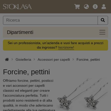
Lingua
Offerta
Acc
/
principa
Valuta
Dipar
Dipartimenti
Sei un professionista, un'azienda e vuoi fare acquisti a prezzi
da ingrosso?
Iscrizione!
Gioielleria
Accessori per capelli
Forcine, pettini
Forcine, pettini
Offriamo forcine, pettini, posticci
e vari accessori per capelli
classici ed eleganti per creare
l'acconciatura perfetta. Tutti i
prodotti sono resistenti e di alta
qualità, in modo che aderiscano
perfettamente alla tua pettinatura