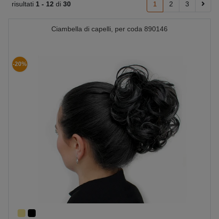
risultati
1 -
12
di
30
1
2
3
Ciambella di capelli, per coda 890146
-20%