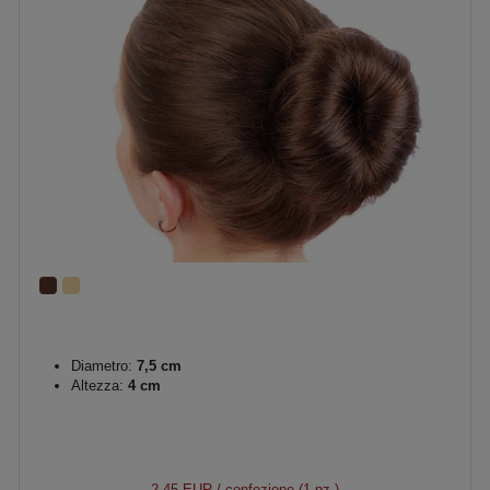
Diametro:
7,5 cm
Altezza:
4 cm
2,45 EUR
/ confezione (1 pz.)