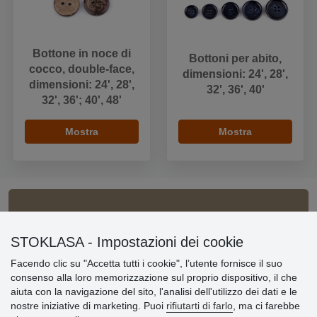
Bottone in noce di
Bottoni per abito,
cocco, double-face,
dimensioni: 24', 28',
dimensioni: 24', 28',
32', 36', 40'
32', 36'; 40', 48'
Mostra
Mostra
Informazioni importanti
STOKLASA - Impostazioni dei cookie
» Impostazioni dei cookie
Facendo clic su "Accetta tutti i cookie", l’utente fornisce il suo
» Termini & Condizioni
consenso alla loro memorizzazione sul proprio dispositivo, il che
» Informativa sulla Privacy
aiuta con la navigazione del sito, l'analisi dell'utilizzo dei dati e le
» Consegna e pagamento
nostre iniziative di marketing. Puoi
rifiutarti di farlo
, ma ci farebbe
» Garanzia e resi