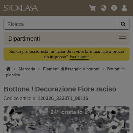
Lingua
Offerta
Acc
/
principa
Valuta
Dipar
Dipartimenti
Sei un professionista, un'azienda e vuoi fare acquisti a prezzi
da ingrosso?
Iscrizione!
Merceria
Elementi di fissaggio e bottoni
Bottoni in
plastica
Bottone / Decorazione Fiore reciso
Codice articolo:
120326_232371_90116
24" cristallo