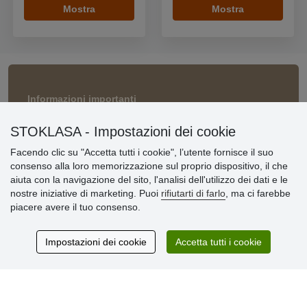
Mostra
Mostra
Informazioni importanti
» Impostazioni dei cookie
STOKLASA - Impostazioni dei cookie
» Termini & Condizioni
» Informativa sulla Privacy
Facendo clic su "Accetta tutti i cookie", l’utente fornisce il suo
» Consegna e pagamento
consenso alla loro memorizzazione sul proprio dispositivo, il che
» Garanzia e resi
aiuta con la navigazione del sito, l'analisi dell'utilizzo dei dati e le
» Programma fedeltà
nostre iniziative di marketing. Puoi
rifiutarti di farlo
, ma ci farebbe
piacere avere il tuo consenso.
Recensioni
Impostazioni dei cookie
Accetta tutti i cookie
dei clienti