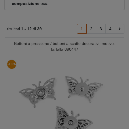
composizione
ecc.
risultati
1 -
12
di
39
1
2
3
4
Bottoni a pressione / bottoni a scatto decorativi, motivo:
farfalla 890447
-10%