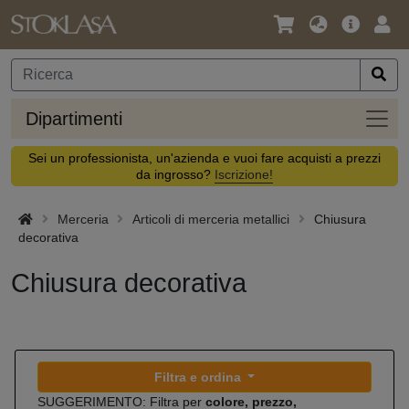
Lingua
Offerta
Acc
/
principa
Valuta
Dipar
Dipartimenti
Sei un professionista, un'azienda e vuoi fare acquisti a prezzi
da ingrosso?
Iscrizione!
Merceria
Articoli di merceria metallici
Chiusura
decorativa
Chiusura decorativa
Filtra e ordina
SUGGERIMENTO: Filtra per
colore, prezzo,