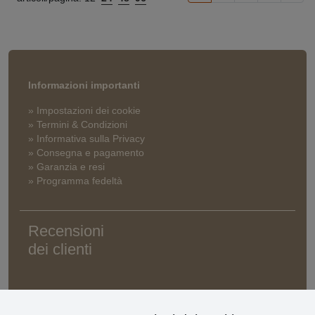
Informazioni importanti
» Impostazioni dei cookie
» Termini & Condizioni
» Informativa sulla Privacy
» Consegna e pagamento
» Garanzia e resi
» Programma fedeltà
Recensioni
dei clienti