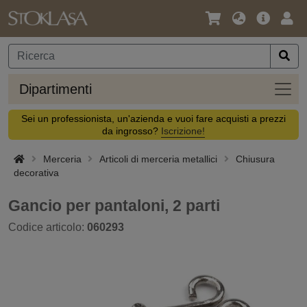
Lingua
Offerta
Acc
/
principa
Valuta
Dipar
Dipartimenti
Sei un professionista, un'azienda e vuoi fare acquisti a prezzi
da ingrosso?
Iscrizione!
Merceria
Articoli di merceria metallici
Chiusura
decorativa
Gancio per pantaloni, 2 parti
Codice articolo:
060293