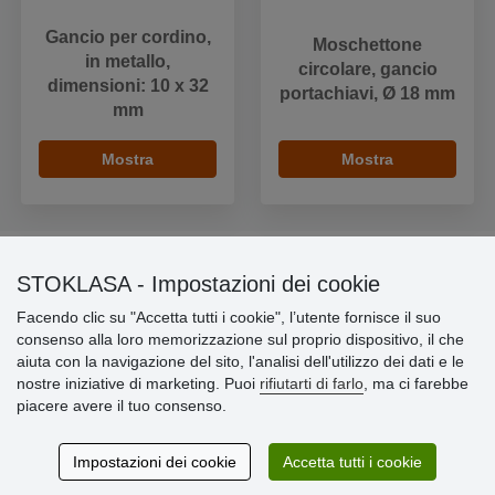
Gancio per cordino,
Moschettone
in metallo,
circolare, gancio
dimensioni: 10 x 32
portachiavi, Ø 18 mm
mm
Mostra
Mostra
STOKLASA - Impostazioni dei cookie
Informazioni importanti
Facendo clic su "Accetta tutti i cookie", l’utente fornisce il suo
consenso alla loro memorizzazione sul proprio dispositivo, il che
» Impostazioni dei cookie
aiuta con la navigazione del sito, l'analisi dell'utilizzo dei dati e le
» Termini & Condizioni
nostre iniziative di marketing. Puoi
rifiutarti di farlo
, ma ci farebbe
» Informativa sulla Privacy
piacere avere il tuo consenso.
» Consegna e pagamento
» Garanzia e resi
» Programma fedeltà
Impostazioni dei cookie
Accetta tutti i cookie