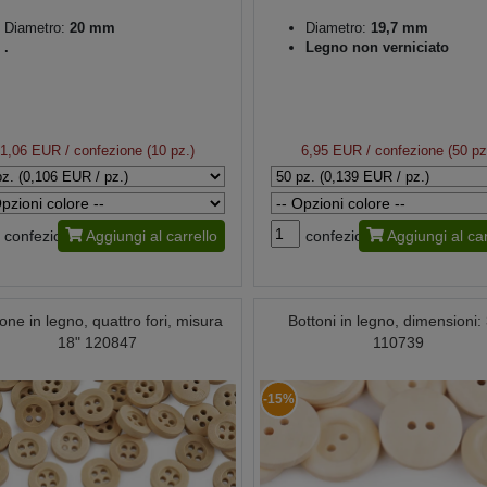
Diametro:
20 mm
Diametro:
19,7 mm
.
Legno non verniciato
1,06 EUR
/ confezione (10 pz.)
6,95 EUR
/ confezione (50 pz
confezione
Aggiungi al carrello
confezione
Aggiungi al car
one in legno, quattro fori, misura
Bottoni in legno, dimensioni:
18" 120847
110739
-15%