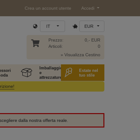
Crea un account utente
Accedi
IT
EUR
Prezzo:
0,- EUR
Articoli:
0
» Visualizza Cestino
Imballaggio
essori
Estate nel
e
moda
tuo stile
attrezzature
rizione!
cegliere dalla nostra offerta reale.