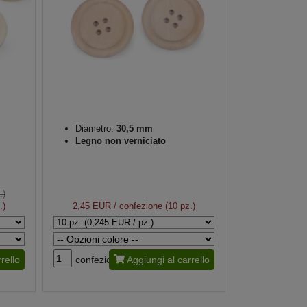
Diametro:
30,5 mm
Legno non verniciato
.)
.)
2,45 EUR
/ confezione (10 pz.)
rello
confezione
Aggiungi al carrello