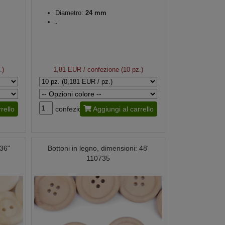
Diametro:
24 mm
.
.)
1,81 EUR
/ confezione (10 pz.)
rello
confezione
Aggiungi al carrello
 36"
Bottoni in legno, dimensioni: 48'
110735