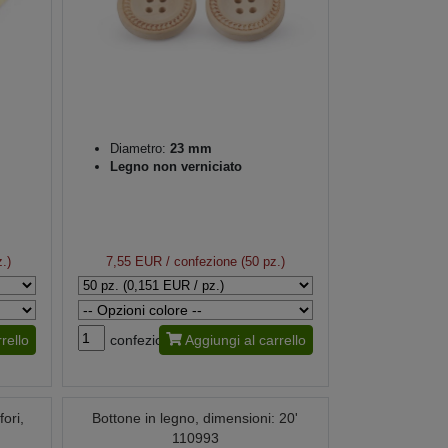
Diametro:
23 mm
Legno non verniciato
.)
7,55 EUR
/ confezione (50 pz.)
rello
confezione
Aggiungi al carrello
ori,
Bottone in legno, dimensioni: 20'
110993