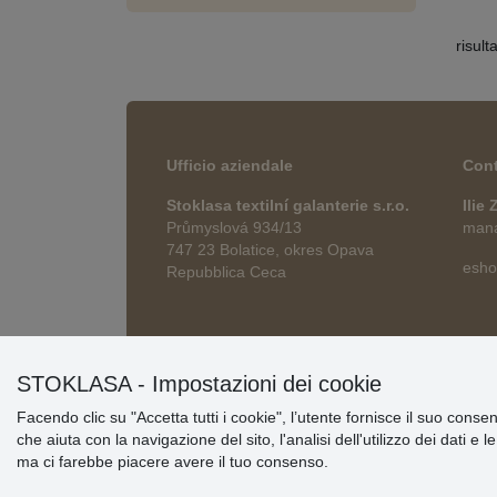
risult
Ufficio aziendale
Cont
Stoklasa textilní galanterie s.r.o.
Ilie
Průmyslová 934/13
manag
747 23 Bolatice, okres Opava
esho
Repubblica Ceca
STOKLASA - Impostazioni dei cookie
Facendo clic su "Accetta tutti i cookie", l’utente fornisce il suo conse
che aiuta con la navigazione del sito, l'analisi dell'utilizzo dei dati e 
ma ci farebbe piacere avere il tuo consenso.