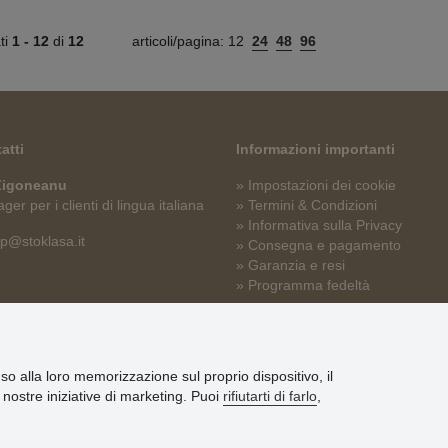
ati
1 -
12
di
12
articoli/pagina:
12
24
48
96
atti
Informazioni importanti
 Zigoneanu
» Impostazioni dei cookie
er per i clienti di lingua italiana
» Termini & Condizioni
» Informativa sulla Privacy
p@stoklasa.it
» Consegna e pagamento
» Garanzia e resi
» Programma fedeltà
nso alla loro memorizzazione sul proprio dispositivo, il
le nostre iniziative di marketing. Puoi
rifiutarti di farlo
,
© Stoklasa textilní galanterie s.r.o. 2026.