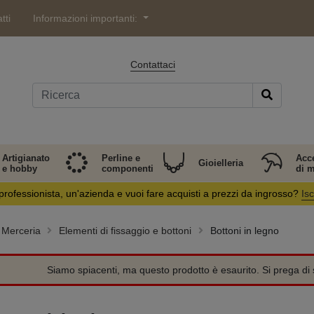
tti
Informazioni importanti:
Contattaci
Artigianato
Perline e
Acc
Gioielleria
e hobby
componenti
di 
professionista, un'azienda e vuoi fare acquisti a prezzi da ingrosso?
Isc
Merceria
Elementi di fissaggio e bottoni
Bottoni in legno
Siamo spiacenti, ma questo prodotto è esaurito. Si prega di s