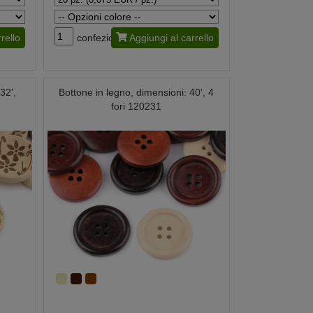
rello
confezione
Aggiungi al carrello
32',
Bottone in legno, dimensioni: 40', 4
fori 120231