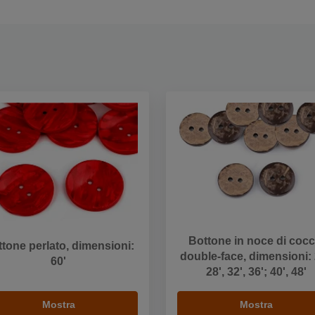
Bottone in noce di cocc
tone perlato, dimensioni:
double-face, dimensioni: 
60'
28', 32', 36'; 40', 48'
Mostra
Mostra