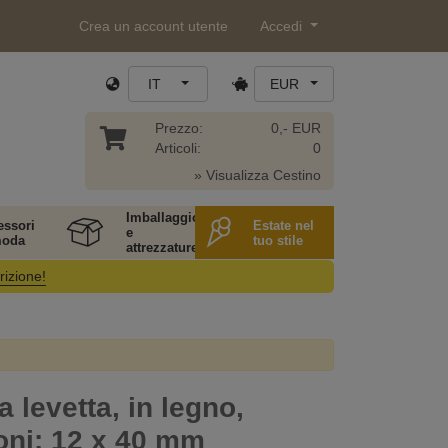
Crea un account utente
Accedi
IT
EUR
Prezzo:
0,- EUR
Articoli:
0
» Visualizza Cestino
Imballaggio
essori
Estate nel
e
moda
tuo stile
attrezzature
rizione!
a levetta, in legno,
oni: 12 x 40 mm