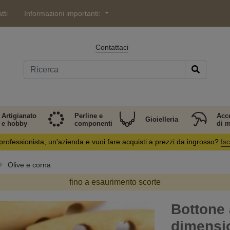
tti
Informazioni importanti:
Contattaci
Artigianato
Perline e
Acc
Gioielleria
e hobby
componenti
di 
professionista, un'azienda e vuoi fare acquisti a prezzi da ingrosso?
Isc
Olive e corna
fino a esaurimento scorte
Bottone 
dimensi