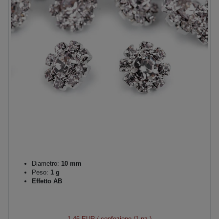
Diametro:
10 mm
Peso:
1 g
Effetto AB
1,46 EUR
/ confezione (1 pz.)