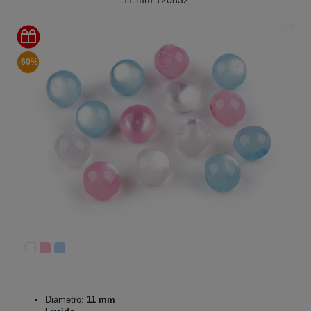
11 mm 120832
-60%
Diametro:
11 mm