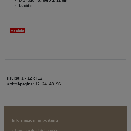
Diametro:
Numero 2: 12 mm
Lucido
Venduto
risultati
1 -
12
di
12
articoli/pagina:
12
24
48
96
Informazioni importanti
» Impostazioni dei cookie