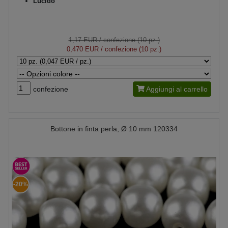
Lucido
1,17 EUR
/ confezione (10 pz.)
0,470 EUR
/ confezione (10 pz.)
confezione
Aggiungi al carrello
Bottone in finta perla, Ø 10 mm 120334
-20%