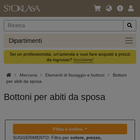
Lingua
Offerta
Acc
/
principa
Valuta
Dipar
Dipartimenti
Sei un professionista, un'azienda e vuoi fare acquisti a prezzi
da ingrosso?
Iscrizione!
Merceria
Elementi di fissaggio e bottoni
Bottoni
per abiti da sposa
Bottoni per abiti da sposa
Filtra e ordina
SUGGERIMENTO: Filtra per
colore, prezzo,