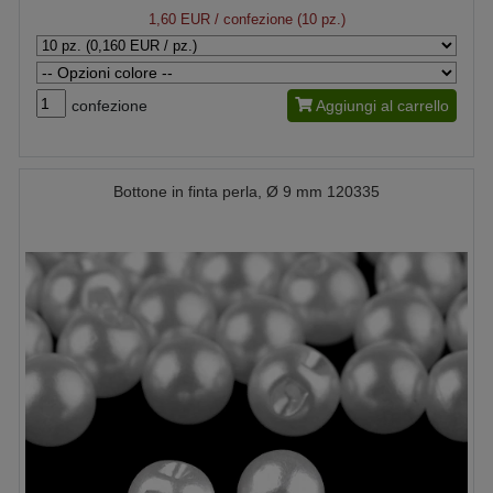
1,60 EUR
/ confezione (10 pz.)
confezione
Aggiungi al carrello
Bottone in finta perla, Ø 9 mm 120335