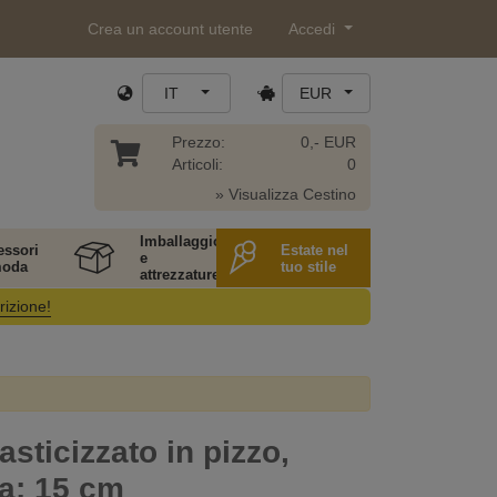
Crea un account utente
Accedi
IT
EUR
Prezzo:
0,- EUR
Articoli:
0
» Visualizza Cestino
Imballaggio
essori
Estate nel
e
moda
tuo stile
attrezzature
rizione!
asticizzato in pizzo,
a: 15 cm