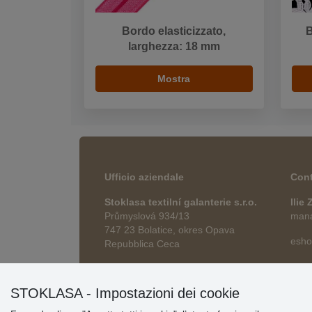
Bordo elasticizzato,
B
larghezza: 18 mm
Mostra
Ufficio aziendale
Cont
Stoklasa textilní galanterie s.r.o.
Ilie
Průmyslová 934/13
manag
747 23 Bolatice, okres Opava
esho
Repubblica Ceca
STOKLASA - Impostazioni dei cookie