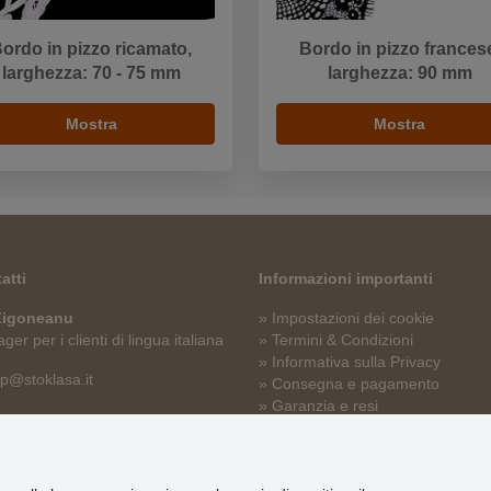
ordo in pizzo ricamato,
Bordo in pizzo frances
larghezza: 70 - 75 mm
larghezza: 90 mm
Mostra
Mostra
atti
Informazioni importanti
 Zigoneanu
» Impostazioni dei cookie
er per i clienti di lingua italiana
» Termini & Condizioni
» Informativa sulla Privacy
p@stoklasa.it
» Consegna e pagamento
» Garanzia e resi
» Programma fedeltà