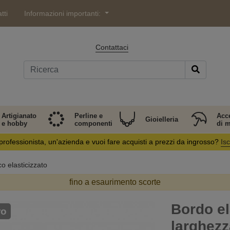
tti
Informazioni importanti:
Contattaci
Artigianato
Perline e
Acc
Gioielleria
e hobby
componenti
di 
professionista, un'azienda e vuoi fare acquisti a prezzi da ingrosso?
Isc
co elasticizzato
fino a esaurimento scorte
Bordo el
ro
larghezz