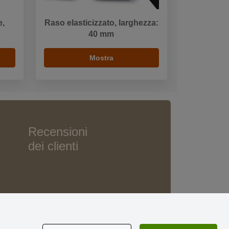
e,
Raso elasticizzato, larghezza:
40 mm
Mostra
Recensioni
dei clienti