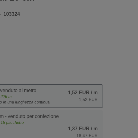
4_103324
 venduto al metro
1,52 EUR
/ m
e
226
m
1,52 EUR
to in una lunghezza continua
m - venduto per confezione
e
16
pacchetto
1,37 EUR
/ m
18,47 EUR