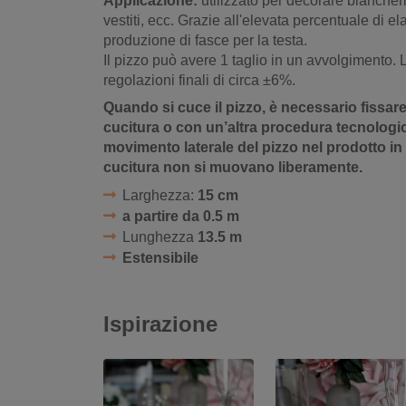
Applicazione:
utilizzato per decorare biancheria
vestiti, ecc. Grazie all'elevata percentuale di e
produzione di fasce per la testa.
Il pizzo può avere 1 taglio in un avvolgimento.
regolazioni finali di circa ±6%.
Quando si cuce il pizzo, è necessario fissar
cucitura o con un’altra procedura tecnologica
movimento laterale del pizzo nel prodotto in m
cucitura non si muovano liberamente.
Larghezza:
15 cm
a partire da 0.5 m
Lunghezza
13.5 m
Estensibile
Ispirazione