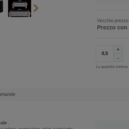
Vecchio prezzo
Prezzo con
+
-
La quantità minima
omande
eale
.