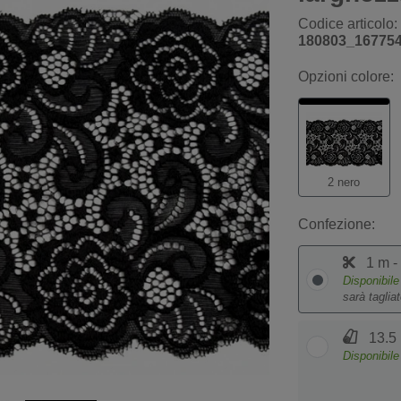
Codice articolo:
180803_16775
Opzioni colore:
2 nero
Confezione:
1 m -
Disponibil
sarà taglia
13.5 
Disponibil