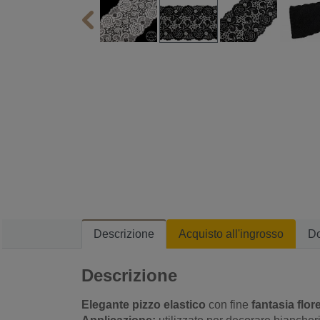
Descrizione
Acquisto all'ingrosso
D
Descrizione
Elegante pizzo elastico
con fine
fantasia flor