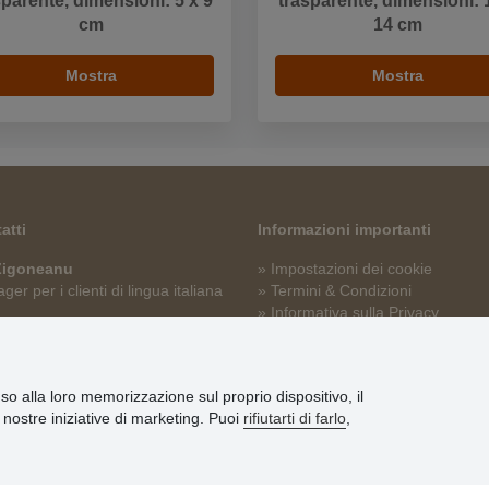
sparente, dimensioni: 5 x 9
trasparente, dimensioni: 
cm
14 cm
Mostra
Mostra
atti
Informazioni importanti
 Zigoneanu
» Impostazioni dei cookie
er per i clienti di lingua italiana
» Termini & Condizioni
» Informativa sulla Privacy
p@stoklasa.it
» Consegna e pagamento
» Garanzia e resi
» Programma fedeltà
nso alla loro memorizzazione sul proprio dispositivo, il
le nostre iniziative di marketing. Puoi
rifiutarti di farlo
,