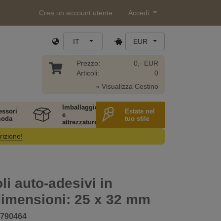
Crea un account utente
Accedi
IT
EUR
Prezzo:
0,- EUR
Articoli:
0
» Visualizza Cestino
Imballaggio
essori
Estate nel
e
moda
tuo stile
attrezzature
rizione!
li auto-adesivi in
dimensioni: 25 x 32 mm
790464