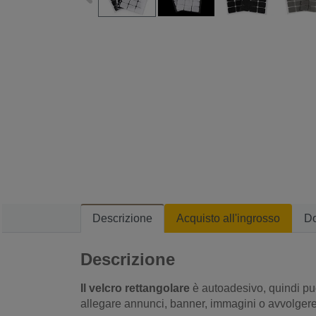
Descrizione
Acquisto all'ingrosso
D
Descrizione
Il velcro rettangolare
è autoadesivo, quindi puo
allegare annunci, banner, immagini o avvolgere