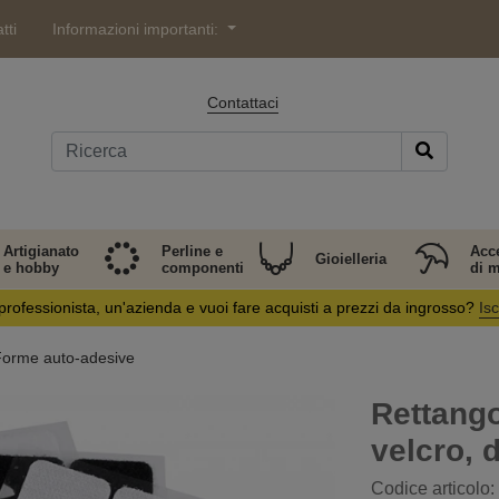
tti
Informazioni importanti:
Contattaci
Artigianato
Perline e
Acc
Gioielleria
e hobby
componenti
di 
professionista, un'azienda e vuoi fare acquisti a prezzi da ingrosso?
Isc
orme auto-adesive
Rettango
velcro, 
Codice articolo: