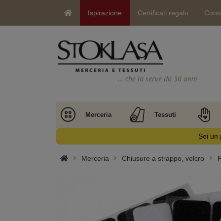
Ispirazione
Certificati regalo
Conta
… che la serve da 36 anni
Merceria
Tessuti
Sei un 
Merceria
Chiusure a strappo, velcro
F