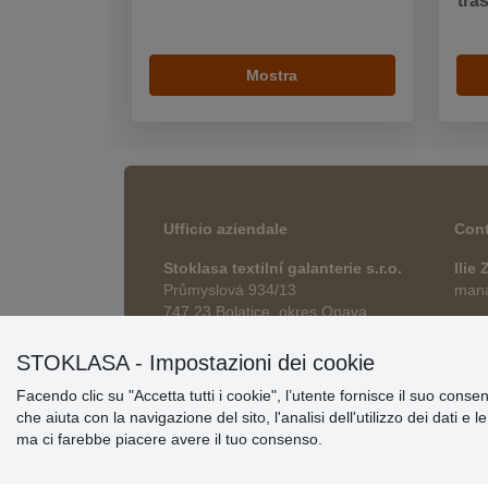
tra
Mostra
Ufficio aziendale
Cont
Stoklasa textilní galanterie s.r.o.
Ilie
Průmyslová 934/13
manag
747 23 Bolatice, okres Opava
esho
Repubblica Ceca
STOKLASA - Impostazioni dei cookie
Facendo clic su "Accetta tutti i cookie", l’utente fornisce il suo conse
che aiuta con la navigazione del sito, l'analisi dell'utilizzo dei dati e 
ma ci farebbe piacere avere il tuo consenso.