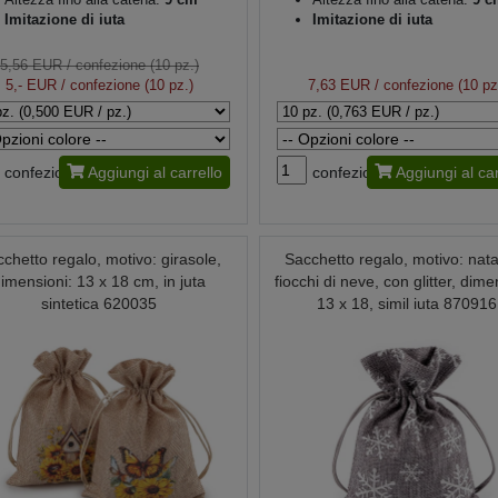
Imitazione di iuta
Imitazione di iuta
5,56 EUR
/ confezione (10 pz.)
5,- EUR
/ confezione (10 pz.)
7,63 EUR
/ confezione (10 pz
confezione
Aggiungi al carrello
confezione
Aggiungi al car
chetto regalo, motivo: girasole,
Sacchetto regalo, motivo: natal
imensioni: 13 x 18 cm, in juta
fiocchi di neve, con glitter, dime
sintetica 620035
13 x 18, simil iuta 870916