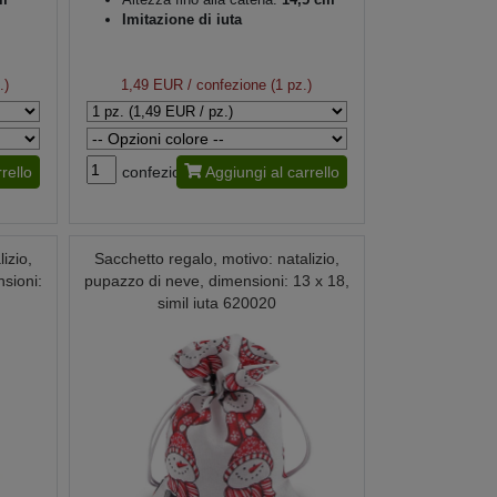
Imitazione di iuta
.)
1,49 EUR
/ confezione (1 pz.)
rello
confezione
Aggiungi al carrello
izio,
Sacchetto regalo, motivo: natalizio,
nsioni:
pupazzo di neve, dimensioni: 13 x 18,
simil iuta 620020