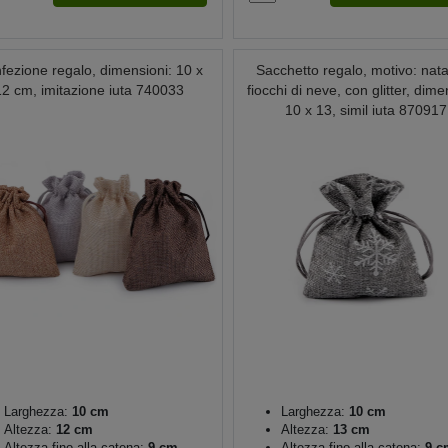
fezione regalo, dimensioni: 10 x
Sacchetto regalo, motivo: natal
12 cm, imitazione iuta 740033
fiocchi di neve, con glitter, dime
10 x 13, simil iuta 870917
Larghezza:
10 cm
Larghezza:
10 cm
Altezza:
12 cm
Altezza:
13 cm
Altezza fino alla catena:
9 cm
Altezza fino alla catena:
9 c