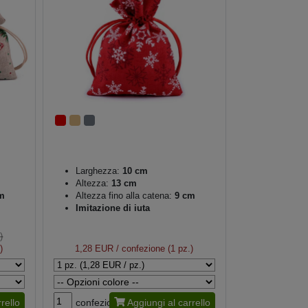
Larghezza:
10 cm
Altezza:
13 cm
m
Altezza fino alla catena:
9 cm
Imitazione di iuta
)
)
1,28 EUR
/ confezione (1 pz.)
rello
confezione
Aggiungi al carrello