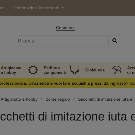
tti
Informazioni importanti:
Contattaci
Artigianato
Perline e
Acc
Gioielleria
e hobby
componenti
di 
professionista, un'azienda e vuoi fare acquisti a prezzi da ingrosso?
Isc
Artigianato e hobby
Borse regalo
Sacchetti di imitazione iuta e i
cchetti di imitazione iuta e