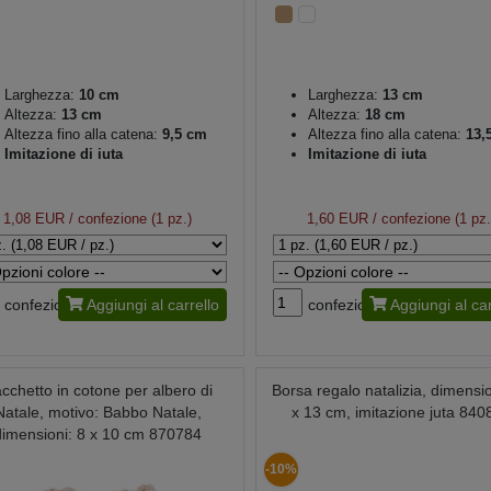
Larghezza:
10 cm
Larghezza:
13 cm
Altezza:
13 cm
Altezza:
18 cm
Altezza fino alla catena:
9,5 cm
Altezza fino alla catena:
13,
Imitazione di iuta
Imitazione di iuta
1,08 EUR
/ confezione (1 pz.)
1,60 EUR
/ confezione (1 pz.
confezione
Aggiungi al carrello
confezione
Aggiungi al car
cchetto in cotone per albero di
Borsa regalo natalizia, dimensio
Natale, motivo: Babbo Natale,
x 13 cm, imitazione juta 840
dimensioni: 8 x 10 cm 870784
-10%