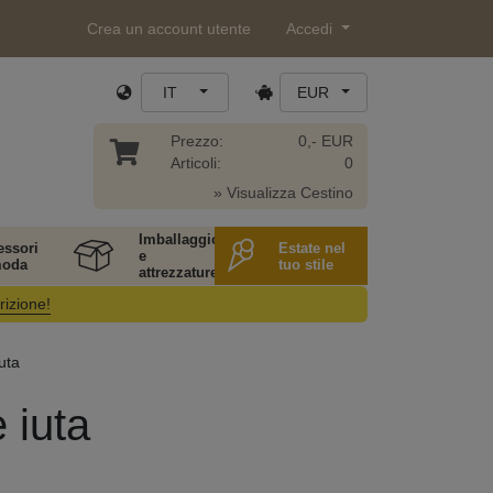
Crea un account utente
Accedi
IT
EUR
Prezzo:
0,- EUR
Articoli:
0
» Visualizza Cestino
Imballaggio
essori
Estate nel
e
moda
tuo stile
attrezzature
rizione!
uta
 iuta