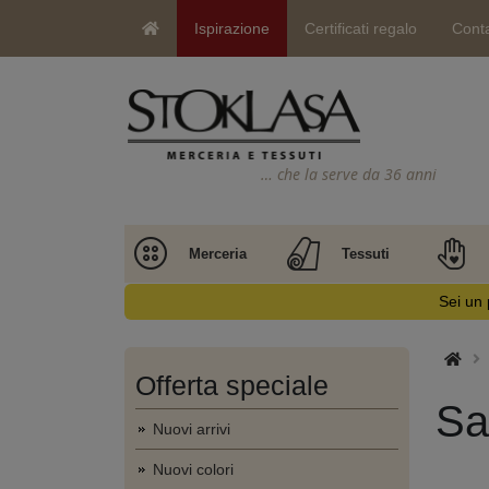
Ispirazione
Certificati regalo
Conta
… che la serve da 36 anni
Merceria
Tessuti
Sei un 
Offerta speciale
Sa
Nuovi arrivi
Nuovi colori