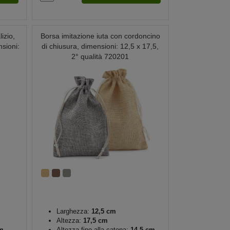
izio,
Borsa imitazione iuta con cordoncino
nsioni:
di chiusura, dimensioni: 12,5 x 17,5,
2° qualità 720201
Larghezza:
12,5 cm
Altezza:
17,5 cm
m
Altezza fino alla catena:
14,5 cm