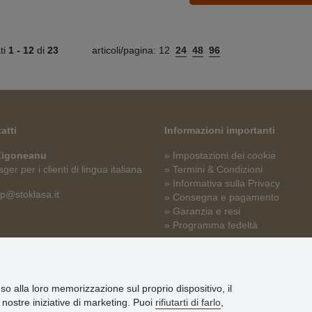
ati
1 -
12
di
23
articoli/pagina:
12
24
48
96
atti
Informazioni importanti
 Zigoneanu
» Impostazioni dei cookie
er per i clienti di lingua italiana
» Termini & Condizioni
» Informativa sulla Privacy
p@stoklasa.it
» Consegna e pagamento
» Garanzia e resi
» Programma fedeltà
nso alla loro memorizzazione sul proprio dispositivo, il
le nostre iniziative di marketing. Puoi
rifiutarti di farlo
,