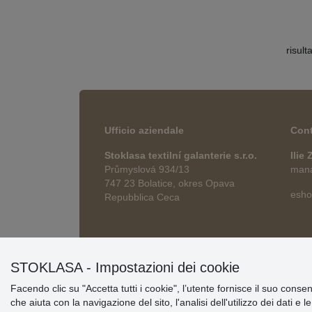
risult
Ufficio aziendale
Cont
Stoklasa textilní galanterie s.r.o.
Ilie
Průmyslová 934/13
manag
747 23 Bolatice, okres Opava
esho
Repubblica Ceca
STOKLASA - Impostazioni dei cookie
Facendo clic su "Accetta tutti i cookie", l’utente fornisce il suo conse
che aiuta con la navigazione del sito, l'analisi dell'utilizzo dei dati e 