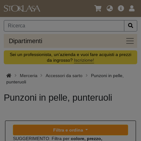
Lingua
Offerta
Acc
/
principa
Valuta
Dipar
Dipartimenti
Sei un professionista, un'azienda e vuoi fare acquisti a prezzi
da ingrosso?
Iscrizione!
Merceria
Accessori da sarto
Punzoni in pelle,
punteruoli
Punzoni in pelle, punteruoli
Filtra e ordina
SUGGERIMENTO: Filtra per
colore, prezzo,