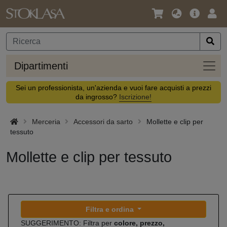
Lingua
Offerta
Acc
/
principa
Valuta
Dipar
Dipartimenti
Sei un professionista, un'azienda e vuoi fare acquisti a prezzi
da ingrosso?
Iscrizione!
Merceria
Accessori da sarto
Mollette e clip per
tessuto
Mollette e clip per tessuto
Filtra e ordina
SUGGERIMENTO: Filtra per
colore, prezzo,