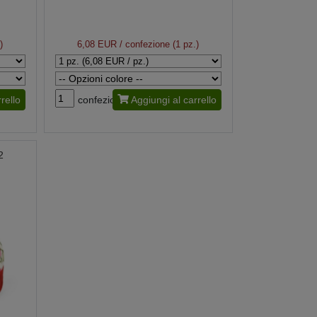
)
6,08 EUR
/ confezione (1 pz.)
rello
confezione
Aggiungi al carrello
2