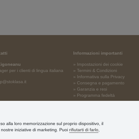
atti
Informazioni importanti
 Zigoneanu
» Impostazioni dei cookie
er per i clienti di lingua italiana
» Termini & Condizioni
» Informativa sulla Privacy
p@stoklasa.it
» Consegna e pagamento
» Garanzia e resi
» Programma fedeltà
nso alla loro memorizzazione sul proprio dispositivo, il
le nostre iniziative di marketing. Puoi
rifiutarti di farlo
,