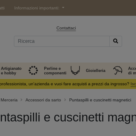
tti
Informazioni importanti:
Contattaci
Artigianato
Perline e
Acc
Gioielleria
e hobby
componenti
di 
professionista, un'azienda e vuoi fare acquisti a prezzi da ingrosso?
Isc
Merceria
Accessori da sarto
Puntaspilli e cuscinetti magnetici
ntaspilli e cuscinetti magn