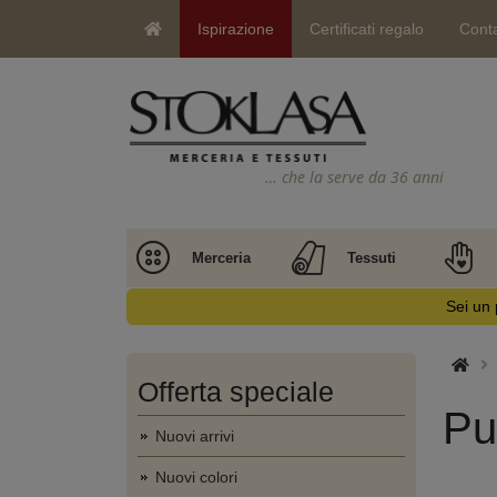
Ispirazione
Certificati regalo
Conta
… che la serve da 36 anni
Merceria
Tessuti
Sei un 
Offerta speciale
Pu
Nuovi arrivi
Nuovi colori