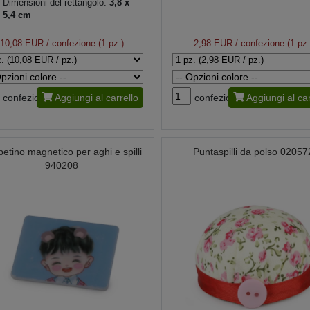
Dimensioni del rettangolo:
3,8 x
5,4 cm
10,08 EUR
/ confezione (1 pz.)
2,98 EUR
/ confezione (1 pz.
confezione
Aggiungi al carrello
confezione
Aggiungi al car
etino magnetico per aghi e spilli
Puntaspilli da polso 02057
940208