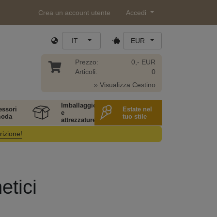
Crea un account utente
Accedi
IT
EUR
Prezzo:
0,- EUR
Articoli:
0
» Visualizza Cestino
Imballaggio
essori
Estate nel
e
moda
tuo stile
attrezzature
rizione!
etici