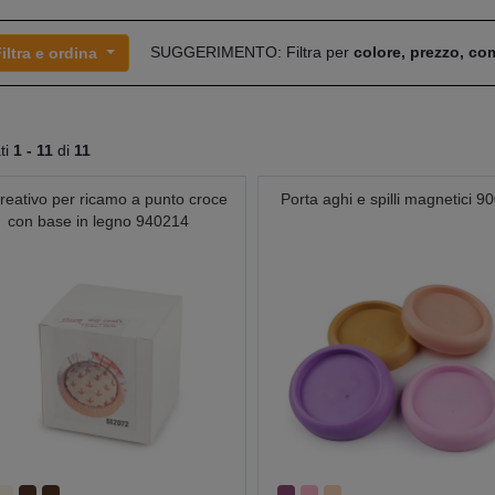
SUGGERIMENTO: Filtra per
colore, prezzo, c
iltra e ordina
ati
1 -
11
di
11
creativo per ricamo a punto croce
Porta aghi e spilli magnetici 9
con base in legno 940214