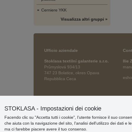
Cerniere YKK
Visualizza altri gruppi »
Ufficio aziendale
Cont
Stoklasa textilní galanterie s.r.o.
Ilie
Průmyslová 934/13
manag
747 23 Bolatice, okres Opava
esho
Repubblica Ceca
STOKLASA - Impostazioni dei cookie
Facendo clic su "Accetta tutti i cookie", l’utente fornisce il suo conse
che aiuta con la navigazione del sito, l'analisi dell'utilizzo dei dati e 
ma ci farebbe piacere avere il tuo consenso.