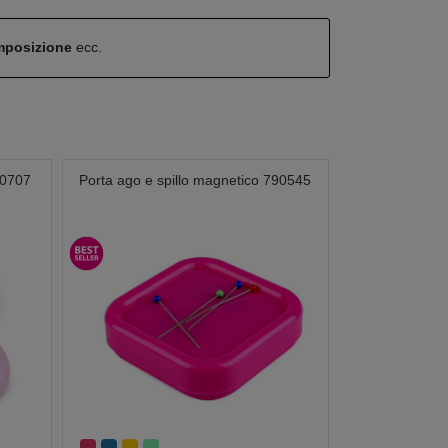
omposizione
ecc.
00707
Porta ago e spillo magnetico 790545