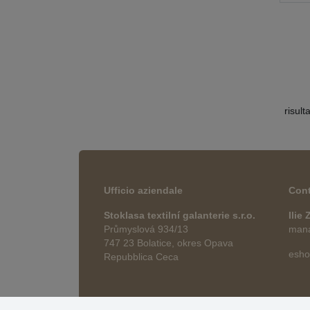
risult
Ufficio aziendale
Cont
Stoklasa textilní galanterie s.r.o.
Ilie
Průmyslová 934/13
manag
747 23 Bolatice, okres Opava
esho
Repubblica Ceca