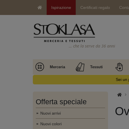
Ispirazione
Certificati regalo
Conta
… che la serve da 36 anni
Merceria
Tessuti
Sei un 
Offerta speciale
Ov
Nuovi arrivi
Nuovi colori