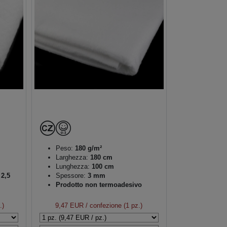
Peso:
180 g/m²
Larghezza:
180 cm
Lunghezza:
100 cm
 2,5
Spessore:
3 mm
Prodotto non termoadesivo
o
.)
9,47 EUR
/ confezione (1 pz.)