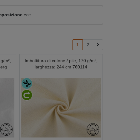
omposizione
ecc.
1
2
 g/m²,
Imbottitura di cotone / pile, 170 g/m²,
berg
larghezza: 244 cm 760114