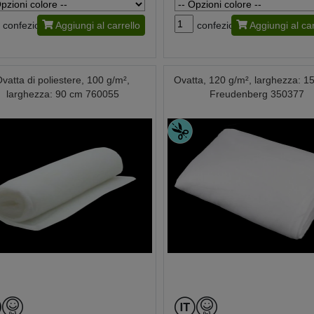
confezione
Aggiungi al carrello
confezione
Aggiungi al car
vatta di poliestere, 100 g/m²,
Ovatta, 120 g/m², larghezza: 1
larghezza: 90 cm 760055
Freudenberg 350377