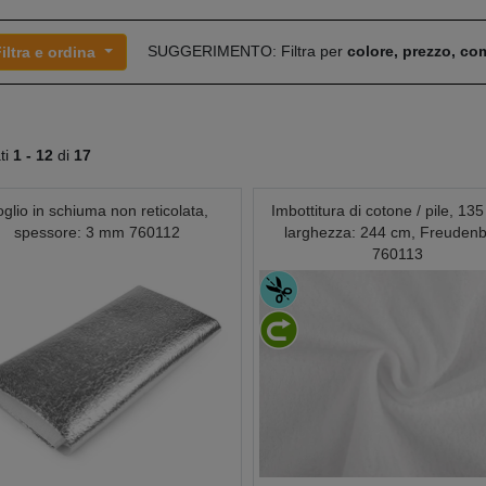
SUGGERIMENTO: Filtra per
colore, prezzo, c
iltra e ordina
ati
1 -
12
di
17
glio in schiuma non reticolata,
Imbottitura di cotone / pile, 135
spessore: 3 mm 760112
larghezza: 244 cm, Freuden
760113