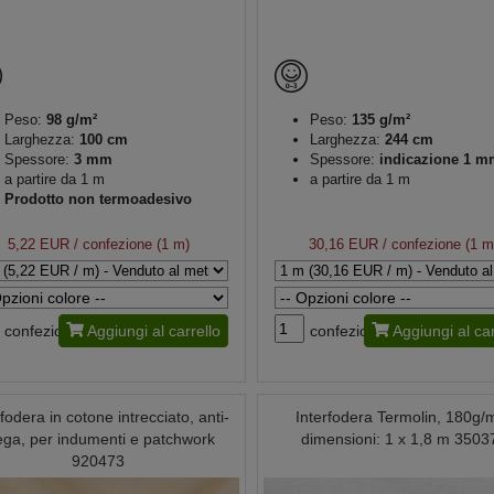
Peso:
98 g/m²
Peso:
135 g/m²
Larghezza:
100 cm
Larghezza:
244 cm
Spessore:
3 mm
Spessore:
indicazione 1 m
a partire da 1 m
a partire da 1 m
Prodotto non termoadesivo
5,22 EUR
/ confezione (1 m)
30,16 EUR
/ confezione (1 m
confezione
Aggiungi al carrello
confezione
Aggiungi al car
rfodera in cotone intrecciato, anti-
Interfodera Termolin, 180g/
ega, per indumenti e patchwork
dimensioni: 1 x 1,8 m 3503
920473