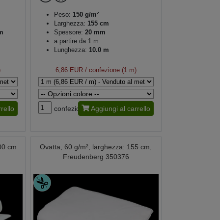
Peso:
150 g/m²
Larghezza:
155 cm
m
Spessore:
20 mm
a partire da 1 m
Lunghezza:
10.0 m
)
6,86 EUR
/ confezione (1 m)
rello
confezione
Aggiungi al carrello
200 cm
Ovatta, 60 g/m², larghezza: 155 cm,
Freudenberg 350376