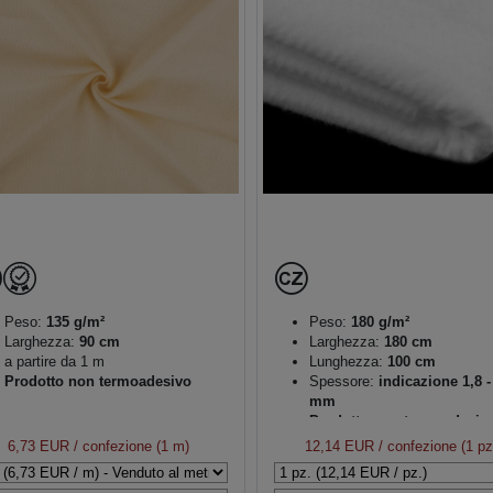
Peso:
135 g/m²
Peso:
180 g/m²
Larghezza:
90 cm
Larghezza:
180 cm
a partire da 1 m
Lunghezza:
100 cm
Prodotto non termoadesivo
Spessore:
indicazione 1,8 -
mm
Prodotto non termoadesiv
6,73 EUR
/ confezione (1 m)
12,14 EUR
/ confezione (1 pz