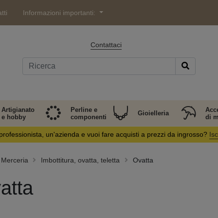
tti
Informazioni importanti:
Contattaci
Artigianato
Perline e
Acc
Gioielleria
e hobby
componenti
di 
professionista, un'azienda e vuoi fare acquisti a prezzi da ingrosso?
Isc
Merceria
Imbottitura, ovatta, teletta
Ovatta
atta