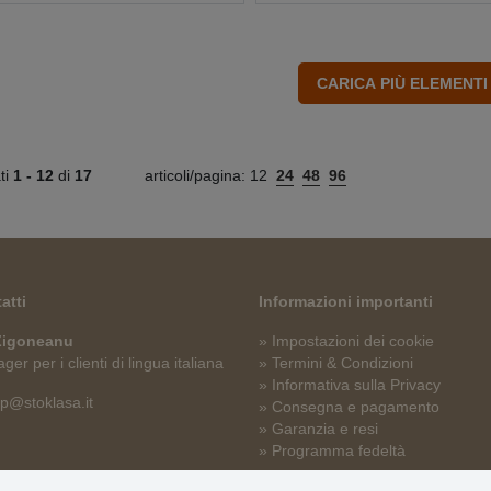
ati
1 -
12
di
17
articoli/pagina:
12
24
48
96
atti
Informazioni importanti
 Zigoneanu
» Impostazioni dei cookie
er per i clienti di lingua italiana
» Termini & Condizioni
» Informativa sulla Privacy
p@stoklasa.it
» Consegna e pagamento
» Garanzia e resi
» Programma fedeltà