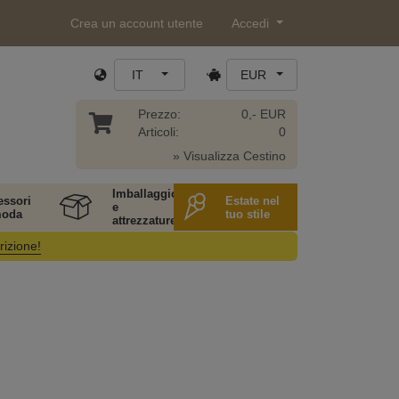
Crea un account utente
Accedi
IT
EUR
Prezzo:
0,- EUR
Articoli:
0
» Visualizza Cestino
Imballaggio
essori
Estate nel
e
moda
tuo stile
attrezzature
rizione!