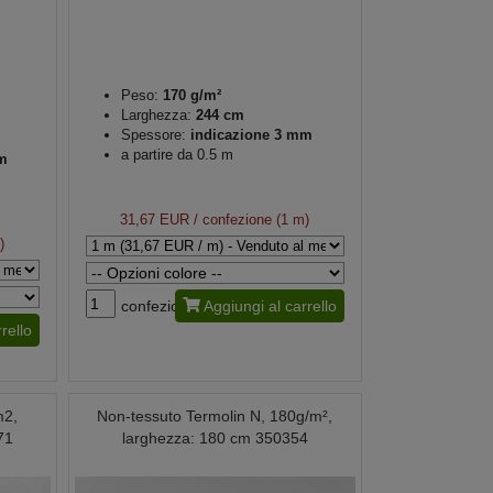
Peso:
170 g/m²
Larghezza:
244 cm
Spessore:
indicazione 3 mm
a partire da 0.5 m
m
31,67 EUR
/ confezione (1 m)
)
confezione
Aggiungi al carrello
rello
m2,
Non-tessuto Termolin N, 180g/m²,
71
larghezza: 180 cm 350354