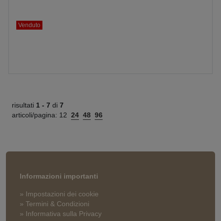
Venduto
risultati
1 -
7
di
7
articoli/pagina:
12
24
48
96
Informazioni importanti
» Impostazioni dei cookie
» Termini & Condizioni
» Informativa sulla Privacy