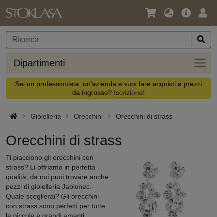
Lingua
Offerta
Acc
/
principa
Valuta
Dipar
Dipartimenti
Sei un professionista, un'azienda e vuoi fare acquisti a prezzi
da ingrosso?
Iscrizione!
Gioielleria
Orecchini
Orecchini di strass
Orecchini di strass
Ti piacciono gli orecchini con
strass? Li offriamo in perfetta
qualità, da noi puoi trovare anche
pezzi di gioielleria Jablonec.
Quale sceglierai? Gli orecchini
con strass sono perfetti per tutte
le piccole e grandi amanti