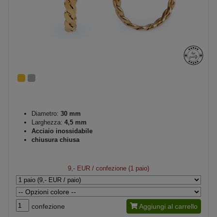
Diametro:
30 mm
Larghezza:
4,5 mm
Acciaio inossidabile
chiusura chiusa
9,- EUR
/ confezione (1 paio)
confezione
Aggiungi al carrello