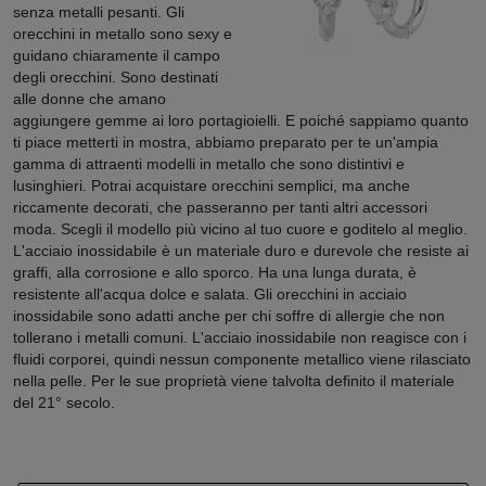
senza metalli pesanti. Gli
orecchini in metallo sono sexy e
guidano chiaramente il campo
degli orecchini. Sono destinati
alle donne che amano
aggiungere gemme ai loro portagioielli. E poiché sappiamo quanto
ti piace metterti in mostra, abbiamo preparato per te un'ampia
gamma di attraenti modelli in metallo che sono distintivi e
lusinghieri. Potrai acquistare orecchini semplici, ma anche
riccamente decorati, che passeranno per tanti altri accessori
moda. Scegli il modello più vicino al tuo cuore e goditelo al meglio.
L'acciaio inossidabile è un materiale duro e durevole che resiste ai
graffi, alla corrosione e allo sporco. Ha una lunga durata, è
resistente all'acqua dolce e salata. Gli orecchini in acciaio
inossidabile sono adatti anche per chi soffre di allergie che non
tollerano i metalli comuni. L'acciaio inossidabile non reagisce con i
fluidi corporei, quindi nessun componente metallico viene rilasciato
nella pelle. Per le sue proprietà viene talvolta definito il materiale
del 21° secolo.