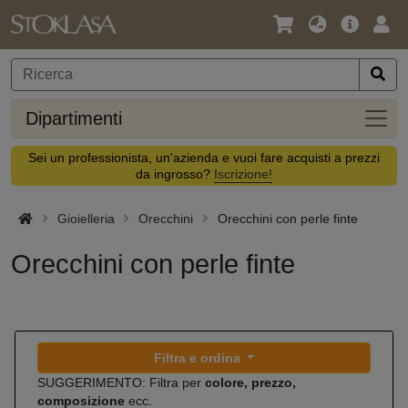
Lingua
Offerta
Acc
/
principa
Valuta
Dipar
Dipartimenti
Sei un professionista, un'azienda e vuoi fare acquisti a prezzi
da ingrosso?
Iscrizione!
Gioielleria
Orecchini
Orecchini con perle finte
Orecchini con perle finte
Filtra e ordina
SUGGERIMENTO: Filtra per
colore, prezzo,
composizione
ecc.