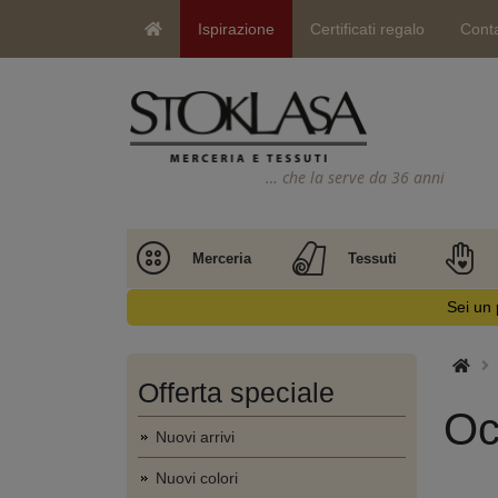
Ispirazione
Certificati regalo
Conta
… che la serve da 36 anni
Merceria
Tessuti
Sei un 
Offerta speciale
Oc
Nuovi arrivi
Nuovi colori