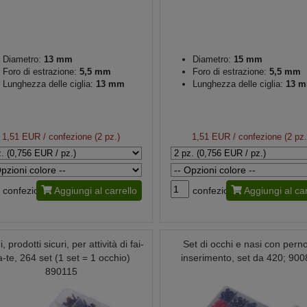
Diametro:
13 mm
Diametro:
15 mm
Foro di estrazione:
5,5 mm
Foro di estrazione:
5,5 mm
Lunghezza delle ciglia:
13 mm
Lunghezza delle ciglia:
13 
1,51 EUR
/ confezione (2 pz.)
1,51 EUR
/ confezione (2 pz.
confezione
Aggiungi al carrello
confezione
Aggiungi al car
, prodotti sicuri, per attività di fai-
Set di occhi e nasi con perno
a-te, 264 set (1 set = 1 occhio)
inserimento, set da 420; 90
890115