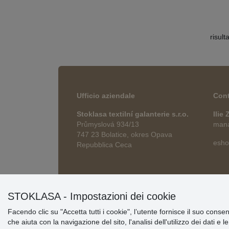
risult
Ufficio aziendale
Cont
Stoklasa textilní galanterie s.r.o.
Ilie
Průmyslová 934/13
manag
747 23 Bolatice, okres Opava
esho
Repubblica Ceca
STOKLASA - Impostazioni dei cookie
Facendo clic su "Accetta tutti i cookie", l’utente fornisce il suo conse
che aiuta con la navigazione del sito, l'analisi dell'utilizzo dei dati e 