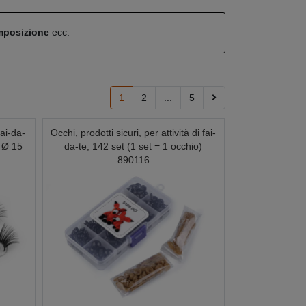
omposizione
ecc.
1
2
...
5
fai-da-
Occhi, prodotti sicuri, per attività di fai-
: Ø 15
da-te, 142 set (1 set = 1 occhio)
890116