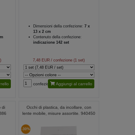
Dimensioni della confezione:
7 x
13 x 2 cm
mm
Contenuto della confezione:
indicazione 142 set
)
7,48 EUR
/ confezione (1 set)
rello
confezione
Aggiungi al carrello
 di
Occhi di plastica, da incollare, con
0886
lente mobile, misure assortite. 940450
-30%