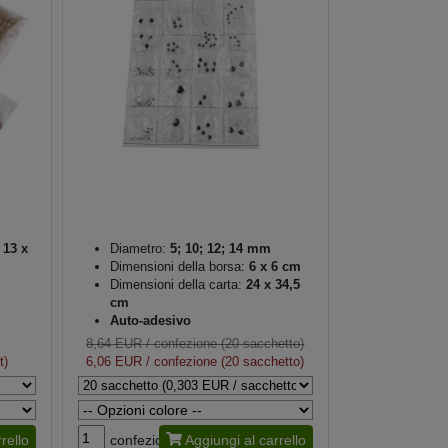
13 x
Diametro:
5; 10; 12; 14 mm
Dimensioni della borsa:
6 x 6 cm
Dimensioni della carta:
24 x 34,5
cm
Auto-adesivo
8,64 EUR
/ confezione (20 sacchetto)
t)
6,06 EUR
/ confezione (20 sacchetto)
rello
confezione
Aggiungi al carrello