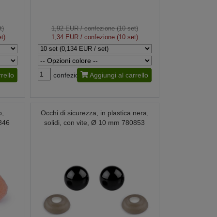
t)
1,92 EUR
/ confezione (10 set)
t)
1,34 EUR
/ confezione (10 set)
rello
confezione
Aggiungi al carrello
o,
Occhi di sicurezza, in plastica nera,
846
solidi, con vite, Ø 10 mm 780853