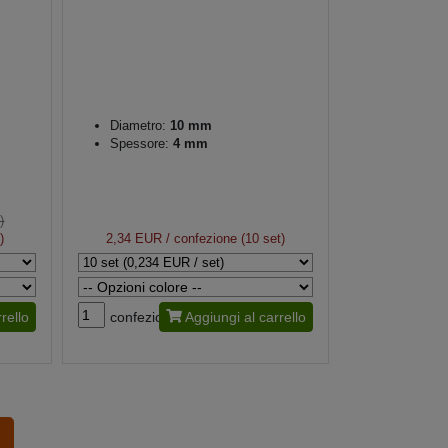
Diametro:
10 mm
Spessore:
4 mm
)
)
2,34 EUR
/ confezione (10 set)
rello
confezione
Aggiungi al carrello