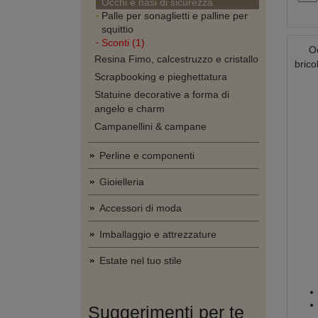
Occhi e nasi di sicurezza
Palle per sonaglietti e palline per
squittio
Sconti (1)
Oc
Resina Fimo, calcestruzzo e cristallo
bric
Scrapbooking e pieghettatura
Statuine decorative a forma di
angelo e charm
Campanellini & campane
Perline e componenti
Gioielleria
Accessori di moda
Imballaggio e attrezzature
Estate nel tuo stile
Suggerimenti per te