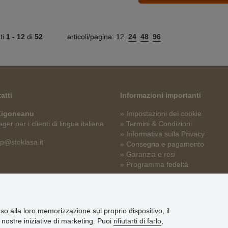
ati
1 -
12
di
52
articoli/pagina:
12
24
48
96
atti
Informazioni importanti
 Zigoneanu
» Impostazioni dei cookie
er per i clienti di lingua italiana
» Termini & Condizioni
» Informativa sulla Privacy
p@stoklasa.it
» Consegna e pagamento
» Garanzia e resi
» Programma fedeltà
nso alla loro memorizzazione sul proprio dispositivo, il
le nostre iniziative di marketing. Puoi
rifiutarti di farlo
,