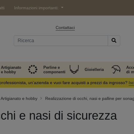
tti
Informazioni importanti:
Contattaci
Artigianato
Perline e
Acc
Gioielleria
e hobby
componenti
di 
professionista, un'azienda e vuoi fare acquisti a prezzi da ingrosso?
Isc
Artigianato e hobby
Realizzazione di occhi, nasi e palline per sonagl
chi e nasi di sicurezza