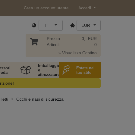
Crea un account utente
Accedi
IT
EUR
Prezzo:
0,- EUR
Articoli:
0
» Visualizza Cestino
Imballaggio
essori
Estate nel
e
moda
tuo stile
attrezzature
rizione!
ietti
Occhi e nasi di sicurezza