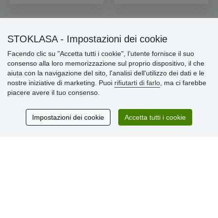
STOKLASA - Impostazioni dei cookie
Informazioni importanti
Facendo clic su "Accetta tutti i cookie", l’utente fornisce il suo
consenso alla loro memorizzazione sul proprio dispositivo, il che
» Impostazioni dei cookie
aiuta con la navigazione del sito, l'analisi dell'utilizzo dei dati e le
» Termini & Condizioni
nostre iniziative di marketing. Puoi
rifiutarti di farlo
, ma ci farebbe
» Informativa sulla Privacy
piacere avere il tuo consenso.
» Consegna e pagamento
» Garanzia e resi
» Programma fedeltà
Impostazioni dei cookie
Accetta tutti i cookie
Recensioni
dei clienti