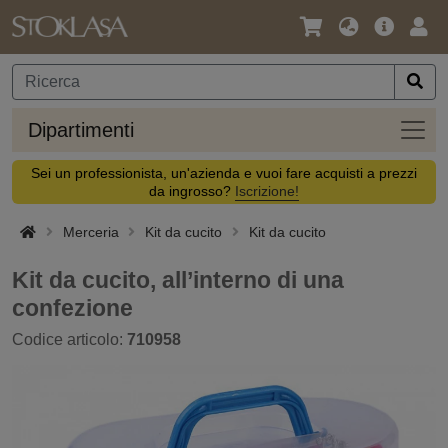
Lingua
Offerta
Acc
/
principa
Valuta
Dipar
Dipartimenti
Sei un professionista, un'azienda e vuoi fare acquisti a prezzi
da ingrosso?
Iscrizione!
Merceria
Kit da cucito
Kit da cucito
Kit da cucito, all’interno di una
confezione
Codice articolo:
710958