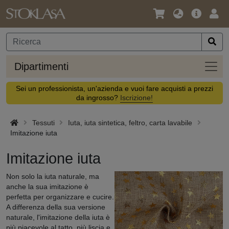
Lingua
Offerta
Acc
/
principa
Valuta
Dipar
Dipartimenti
Sei un professionista, un'azienda e vuoi fare acquisti a prezzi
da ingrosso?
Iscrizione!
Tessuti
Iuta, iuta sintetica, feltro, carta lavabile
Imitazione iuta
Imitazione iuta
Non solo la iuta naturale, ma
anche la sua imitazione è
perfetta per organizzare e cucire.
A differenza della sua versione
naturale, l'imitazione della iuta è
più piacevole al tatto, più liscia e