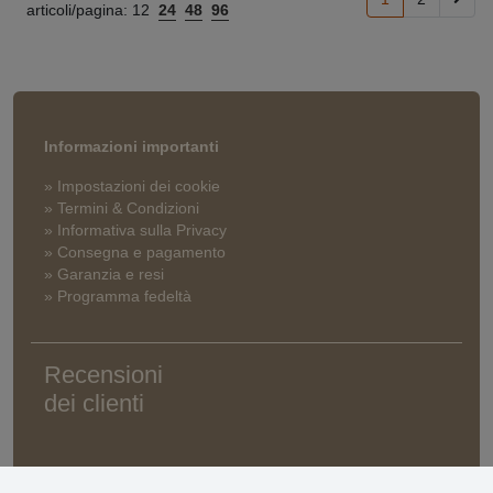
articoli/pagina:
12
24
48
96
Informazioni importanti
» Impostazioni dei cookie
» Termini & Condizioni
» Informativa sulla Privacy
» Consegna e pagamento
» Garanzia e resi
» Programma fedeltà
Recensioni
dei clienti