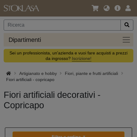
Lingua
Offerta
Acc
/
principa
Valuta
Dipar
Dipartimenti
Sei un professionista, un'azienda e vuoi fare acquisti a prezzi
da ingrosso?
Iscrizione!
Artigianato e hobby
Fiori, piante e frutti artificiali
Fiori artificiali - copricapo
Fiori artificiali decorativi -
Copricapo
Filtra e ordina