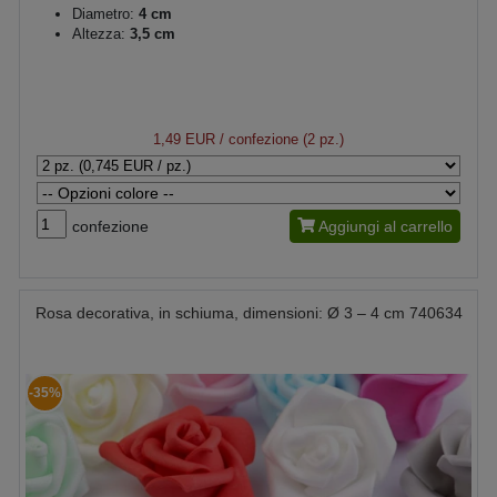
Diametro:
4 cm
Altezza:
3,5 cm
1,49 EUR
/ confezione (2 pz.)
confezione
Aggiungi al carrello
Rosa decorativa, in schiuma, dimensioni: Ø 3 – 4 cm 740634
-35%