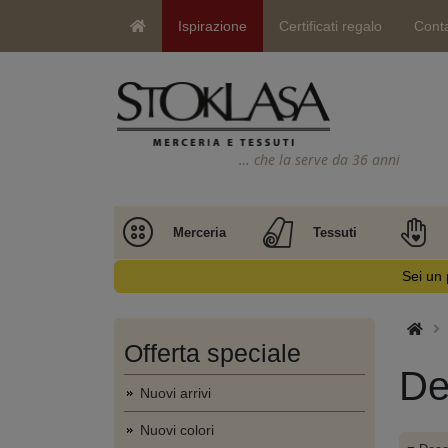
Ispirazione
Certificati regalo
Conta
… che la serve da 36 anni
Merceria
Tessuti
Sei un 
Offerta speciale
De
Nuovi arrivi
Nuovi colori