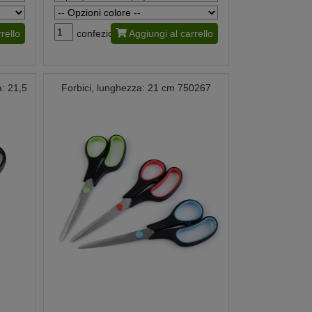
rello
confezione
Aggiungi al carrello
a: 21,5
Forbici, lunghezza: 21 cm 750267