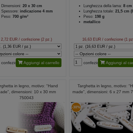
Dimensioni:
20 x 30 cm
Lunghezza della lama:
8 cm
Spessore:
indicazione 4 mm
Lunghezza totale:
21,5 cm (
Peso:
700 g/m²
Peso:
198 g
metallico
2,72 EUR
/ confezione (2 pz.)
16,63 EUR
/ confezione (1 pz
confezione
Aggiungi al carrello
confezione
Aggiungi al car
rghetta in legno, motivo: “Hand
Targhetta in legno, motivo: “
ade”, dimensioni: 10 x 30 mm
made”, dimensioni: 6 x 27 mm 
750043
-30%