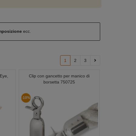
omposizione
ecc.
1
2
3
-Eye,
Clip con gancetto per manico di
borsetta 750725
-10%