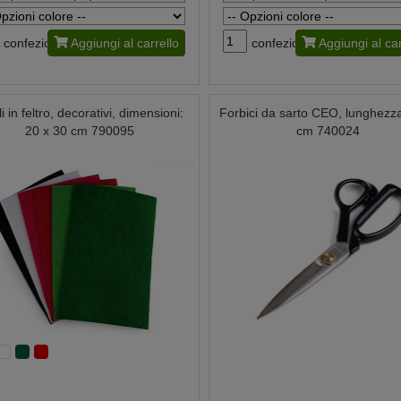
confezione
Aggiungi al carrello
confezione
Aggiungi al car
i in feltro, decorativi, dimensioni:
Forbici da sarto CEO, lunghezz
20 x 30 cm 790095
cm 740024