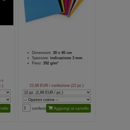
Dimensioni:
30 x 40 cm
Spessore:
indicazione 3 mm
Peso:
392 g/m²
.)
.)
22,68 EUR
/ confezione (12 pz.)
rello
confezione
Aggiungi al carrello