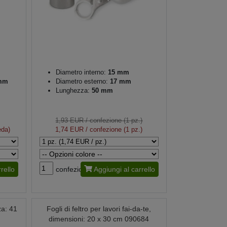
Diametro interno:
15 mm
 mm
Diametro esterno:
17 mm
Lunghezza:
50 mm
1,93 EUR
/ confezione (1 pz.)
eda)
1,74 EUR
/ confezione (1 pz.)
rello
confezione
Aggiungi al carrello
za: 41
Fogli di feltro per lavori fai-da-te,
dimensioni: 20 x 30 cm 090684