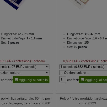
Lunghezza:
65 - 73 mm
Lunghezza:
38 - 47 mm
Diametro dell'ago:
1 - 1,4 mm
Diametro dell'ago:
0,6 - 0,7
Set:
3 pezzo
Dimensioni:
1/5
Set:
10 pezzo
,07 EUR
/ confezione (1 scheda)
0,852 EUR
/ confezione (1 sch
confezione
Aggiungi al carrello
confezione
Aggiungi al car
 polivinilica artigianale, 60 ml, per
Feltro / feltro morbido, larghez
uti, carta, legno, ceramica 730788
cm 730123