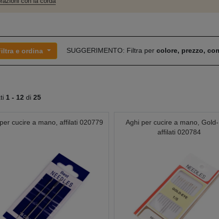
razioni con la corda
SUGGERIMENTO: Filtra per
colore, prezzo, c
iltra e ordina
ati
1 -
12
di
25
per cucire a mano, affilati 020779
Aghi per cucire a mano, Gold
affilati 020784