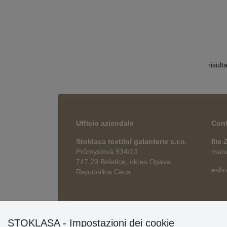
risult
Ufficio aziendale
Cont
Stoklasa textilní galanterie s.r.o.
Ilie
Průmyslová 934/13
manag
747 23 Bolatice, okres Opava
esho
Repubblica Ceca
STOKLASA - Impostazioni dei cookie