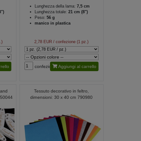
Lunghezza della lama:
7,5 cm
8")
Lunghezza totale:
21 cm (8")
Peso:
56 g
manico in plastica
.)
2,78 EUR
/ confezione (1 pz.)
rello
confezione
Aggiungi al carrello
Hand
Tessuto decorativo in feltro,
750044
dimensioni: 30 x 40 cm 790980