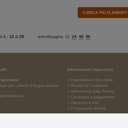
ati
1 -
12
di
25
articoli/pagina:
12
24
48
96
atti
Informazioni importanti
 Zigoneanu
» Impostazioni dei cookie
er per i clienti di lingua italiana
» Termini & Condizioni
» Informativa sulla Privacy
p@stoklasa.it
» Consegna e pagamento
» Garanzia e resi
» Programma fedeltà