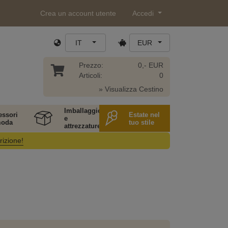
Crea un account utente
Accedi
IT
EUR
Prezzo:
0,- EUR
Articoli:
0
» Visualizza Cestino
Imballaggio
essori
Estate nel
e
moda
tuo stile
attrezzature
rizione!