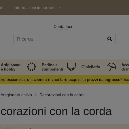
tti
Informazioni importanti:
Contattaci
Artigianato
Perline e
Acc
Gioielleria
e hobby
componenti
di 
professionista, un'azienda e vuoi fare acquisti a prezzi da ingrosso?
Isc
Artigianato estivo
Decorazioni con la corda
corazioni con la corda