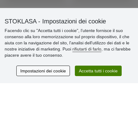
STOKLASA - Impostazioni dei cookie
Informazioni importanti
Facendo clic su "Accetta tutti i cookie", l’utente fornisce il suo
consenso alla loro memorizzazione sul proprio dispositivo, il che
» Impostazioni dei cookie
aiuta con la navigazione del sito, l'analisi dell'utilizzo dei dati e le
» Termini & Condizioni
nostre iniziative di marketing. Puoi
rifiutarti di farlo
, ma ci farebbe
» Informativa sulla Privacy
piacere avere il tuo consenso.
» Consegna e pagamento
» Garanzia e resi
» Programma fedeltà
Impostazioni dei cookie
Accetta tutti i cookie
Recensioni
dei clienti