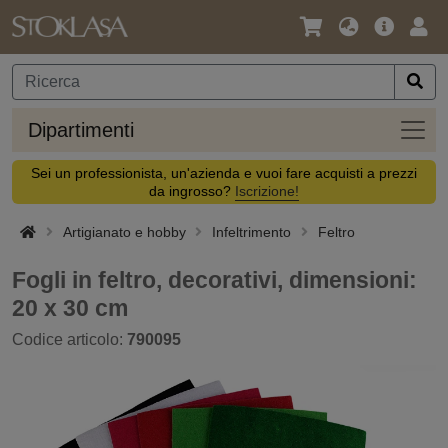
Lingua
Offerta
Acc
/
principa
Valuta
Dipar
Dipartimenti
Sei un professionista, un'azienda e vuoi fare acquisti a prezzi
da ingrosso?
Iscrizione!
Artigianato e hobby
Infeltrimento
Feltro
Fogli in feltro, decorativi, dimensioni:
20 x 30 cm
Codice articolo:
790095